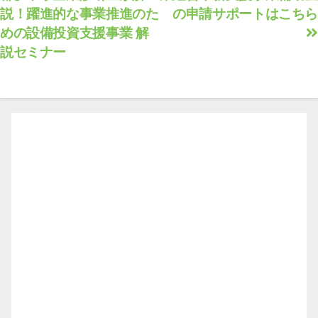
説！躍進的な事業推進のた
の申請サポートはこちら
ナ
めの設備投資支援事業 解
ビ
説セミナー
ゲ
ー
シ
ョ
ン