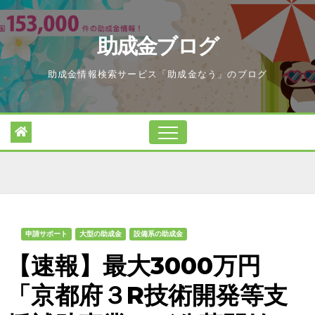
Skip
to
助成金ブログ
content
助成金情報検索サービス「助成金なう」のブログ
申請サポート
大型の助成金
設備系の助成金
【速報】最大3000万円
「京都府３R技術開発等支