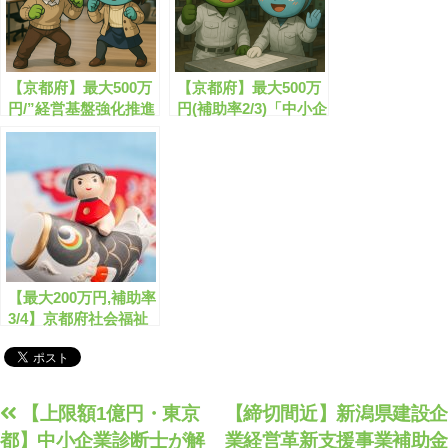
【京都府】最大500万
【京都府】最大500万
円/”経営基盤強化推進
円(補助率2/3)「中小企
事業費補助金”が公募
業賃上げ実現緊急支援
開始します!!【申請サ
事業費補助金」の公募
ポート可】
開始！申請サポートは
こちら【早いもの勝
ち】
【最大200万円,補助率
3/4】京都府社会福祉
施設等生産性向上・人
手不足対策事業費補助
金の申請サポートはこ
ちら！
投
【上限額1億円・東京
【締切間近】新潟県建設企
都】中小企業診断士が解
業経営革新支援事業補助金
稿