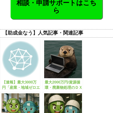
相談・申請サポートはこち
ら
【助成金なう】人気記事・関連記事
【速報】最大3000万
最大2000万円/資源循
円「産業・地域ゼロエ
環・廃棄物処理のＤＸ
ミッション推進事業」
推進事業の申請サポー
が公募開始します！
トはこちら！
【申請サポート可】