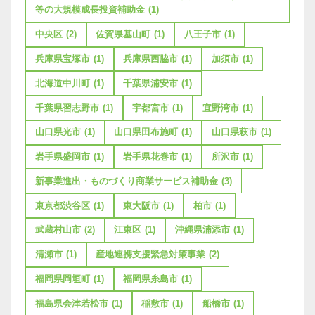
等の大規模成長投資補助金
(1)
中央区
(2)
佐賀県基山町
(1)
八王子市
(1)
兵庫県宝塚市
(1)
兵庫県西脇市
(1)
加須市
(1)
北海道中川町
(1)
千葉県浦安市
(1)
千葉県習志野市
(1)
宇都宮市
(1)
宜野湾市
(1)
山口県光市
(1)
山口県田布施町
(1)
山口県萩市
(1)
岩手県盛岡市
(1)
岩手県花巻市
(1)
所沢市
(1)
新事業進出・ものづくり商業サービス補助金
(3)
東京都渋谷区
(1)
東大阪市
(1)
柏市
(1)
武蔵村山市
(2)
江東区
(1)
沖縄県浦添市
(1)
清瀬市
(1)
産地連携支援緊急対策事業
(2)
福岡県岡垣町
(1)
福岡県糸島市
(1)
福島県会津若松市
(1)
稲敷市
(1)
船橋市
(1)