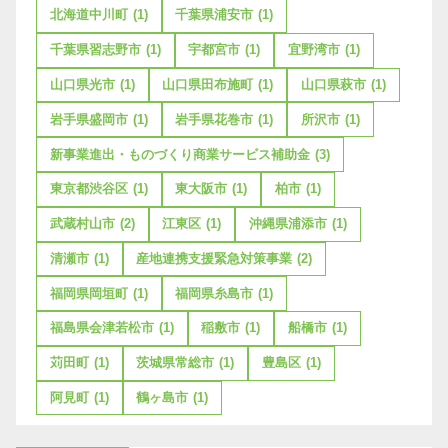
北海道中川町
(1)
千葉県浦安市
(1)
千葉県習志野市
(1)
宇都宮市
(1)
宜野湾市
(1)
山口県光市
(1)
山口県田布施町
(1)
山口県萩市
(1)
岩手県盛岡市
(1)
岩手県花巻市
(1)
所沢市
(1)
新事業進出・ものづくり商業サービス補助金
(3)
東京都渋谷区
(1)
東大阪市
(1)
柏市
(1)
武蔵村山市
(2)
江東区
(1)
沖縄県浦添市
(1)
清瀬市
(1)
産地連携支援緊急対策事業
(2)
福岡県岡垣町
(1)
福岡県糸島市
(1)
福島県会津若松市
(1)
稲敷市
(1)
船橋市
(1)
苅田町
(1)
茨城県常総市
(1)
豊島区
(1)
阿見町
(1)
鶴ヶ島市
(1)