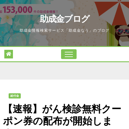
Skip
to
助成金ブログ
content
助成金情報検索サービス「助成金なう」のブログ
給付金
【速報】がん検診無料クー
ポン券の配布が開始しま