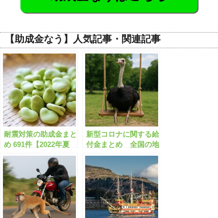
【助成金なう】人気記事・関連記事
耐震対策の助成金まと
新型コロナに関する給
め 691件【2022年夏
付金まとめ 全国の地
版】耐震改修/耐震診
方自治体で359件【有
断/ブロック塀除去/空
料会員限定】
き家解体 など【有料
会員限定】