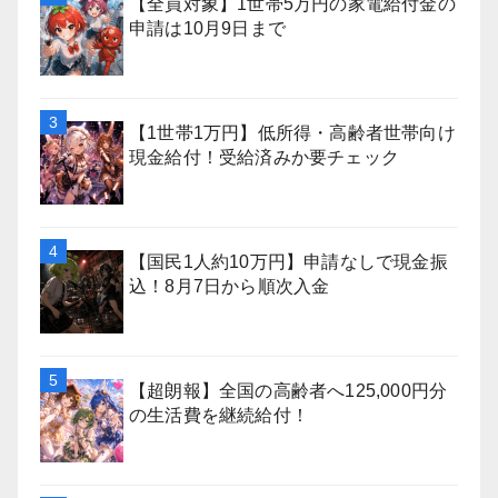
【全員対象】1世帯5万円の家電給付金の
申請は10月9日まで
【1世帯1万円】低所得・高齢者世帯向け
現金給付！受給済みか要チェック
【国民1人約10万円】申請なしで現金振
込！8月7日から順次入金
【超朗報】全国の高齢者へ125,000円分
の生活費を継続給付！