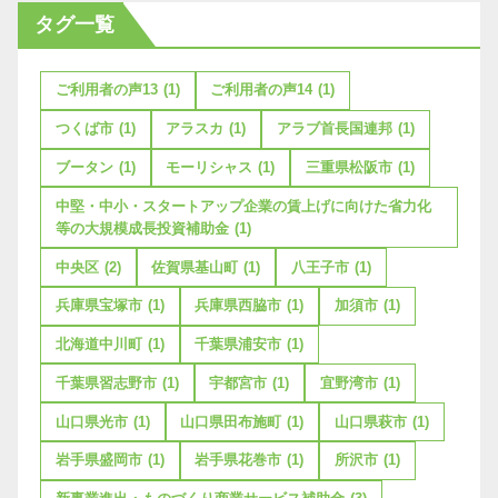
タグ一覧
ご利用者の声13
(1)
ご利用者の声14
(1)
つくば市
(1)
アラスカ
(1)
アラブ首長国連邦
(1)
ブータン
(1)
モーリシャス
(1)
三重県松阪市
(1)
中堅・中小・スタートアップ企業の賃上げに向けた省力化
等の大規模成長投資補助金
(1)
中央区
(2)
佐賀県基山町
(1)
八王子市
(1)
兵庫県宝塚市
(1)
兵庫県西脇市
(1)
加須市
(1)
北海道中川町
(1)
千葉県浦安市
(1)
千葉県習志野市
(1)
宇都宮市
(1)
宜野湾市
(1)
山口県光市
(1)
山口県田布施町
(1)
山口県萩市
(1)
岩手県盛岡市
(1)
岩手県花巻市
(1)
所沢市
(1)