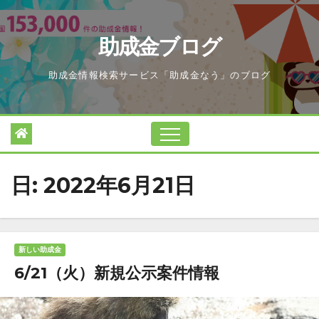
Skip
to
助成金ブログ
content
助成金情報検索サービス「助成金なう」のブログ
日:
2022年6月21日
新しい助成金
6/21（火）新規公示案件情報