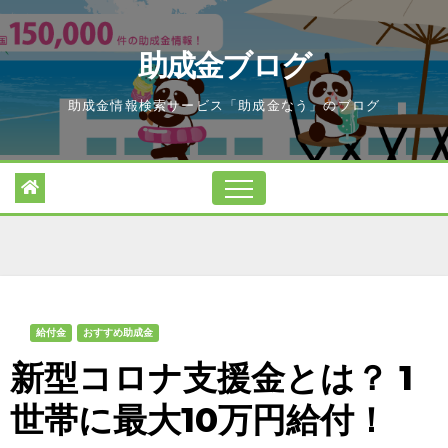
Skip
to
助成金ブログ
content
助成金情報検索サービス「助成金なう」のブログ
給付金
おすすめ助成金
新型コロナ支援金とは？ 1
世帯に最大10万円給付！