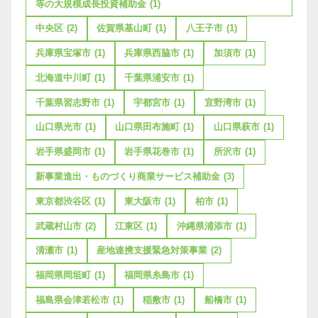
等の大規模成長投資補助金
(1)
中央区
(2)
佐賀県基山町
(1)
八王子市
(1)
兵庫県宝塚市
(1)
兵庫県西脇市
(1)
加須市
(1)
北海道中川町
(1)
千葉県浦安市
(1)
千葉県習志野市
(1)
宇都宮市
(1)
宜野湾市
(1)
山口県光市
(1)
山口県田布施町
(1)
山口県萩市
(1)
岩手県盛岡市
(1)
岩手県花巻市
(1)
所沢市
(1)
新事業進出・ものづくり商業サービス補助金
(3)
東京都渋谷区
(1)
東大阪市
(1)
柏市
(1)
武蔵村山市
(2)
江東区
(1)
沖縄県浦添市
(1)
清瀬市
(1)
産地連携支援緊急対策事業
(2)
福岡県岡垣町
(1)
福岡県糸島市
(1)
福島県会津若松市
(1)
稲敷市
(1)
船橋市
(1)