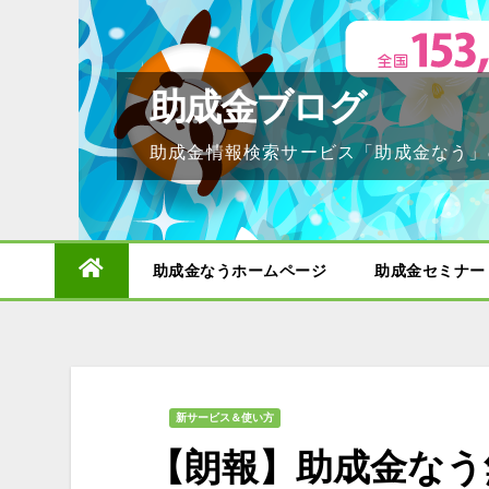
Skip
to
content
助成金ブログ
助成金情報検索サービス「助成金なう」
助成金なうホームページ
助成金セミナー
新サービス＆使い方
【朗報】助成金なう