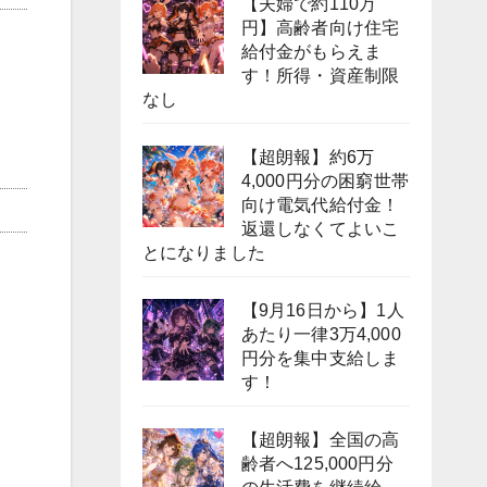
【夫婦で約110万
円】高齢者向け住宅
給付金がもらえま
す！所得・資産制限
なし
【超朗報】約6万
4,000円分の困窮世帯
向け電気代給付金！
返還しなくてよいこ
とになりました
【9月16日から】1人
あたり一律3万4,000
円分を集中支給しま
す！
【超朗報】全国の高
齢者へ125,000円分