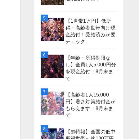
【1世帯1万円】低所
得・高齢者世帯向け現
金給付！受給済みか要
チェック
【年齢・所得制限な
し】全員1人5,000円分
を現金給付！8月末ま
で
【高齢者1人15,000
円】暑さ対策給付金が
もらえます！8月末ま
で
【超特報】全国の低中
所得世帯へ約130万円