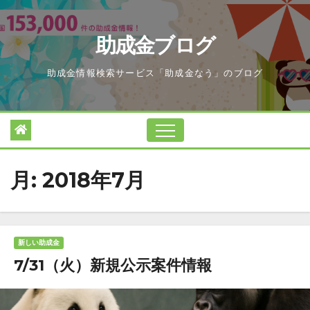
Skip
to
助成金ブログ
content
助成金情報検索サービス「助成金なう」のブログ
月:
2018年7月
新しい助成金
7/31（火）新規公示案件情報