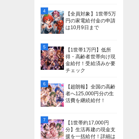
【全員対象】1世帯5万
円の家電給付金の申請
は10月9日まで
【1世帯1万円】低所
得・高齢者世帯向け現
金給付！受給済みか要
チェック
【超朗報】全国の高齢
者へ125,000円分の生
活費を継続給付！
【1世帯約17,000円
分】生活再建の現金支
援を一括給付！詳細は