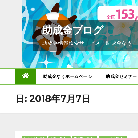
Skip
to
content
助成金ブログ
助成金情報検索サービス「助成金なう」
助成金なうホームページ
助成金セミナー
日:
2018年7月7日