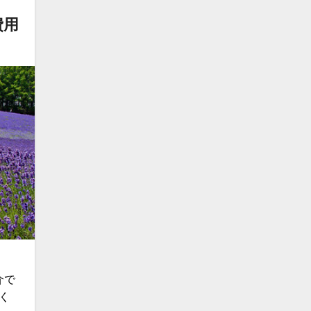
費用
介で
く