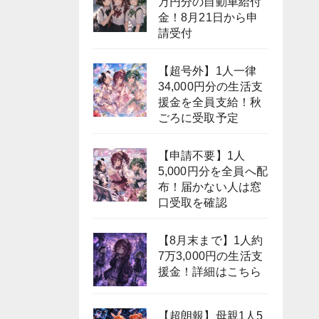
万円分の自動車給付
金！8月21日から申
請受付
【超号外】1人一律
34,000円分の生活支
援金を全員支給！秋
ごろに受取予定
【申請不要】1人
5,000円分を全員へ配
布！届かない人は窓
口受取を確認
【8月末まで】1人約
7万3,000円の生活支
援金！詳細はこちら
【超朗報】母親1人5