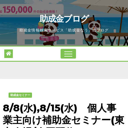
Skip
to
助成金ブログ
content
助成金情報検索サービス「助成金なう」のブログ
助成金セミナー
8/8(水),8/15(水) 個人事
業主向け補助金セミナー(東