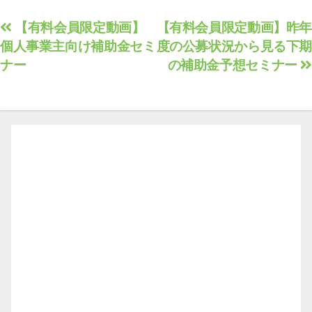
投
【有料会員限定動画】
【有料会員限定動画】昨年
個人事業主向け補助金セミ
度の公募状況から見る下期
稿
ナー
の補助金予想セミナー
ナ
ビ
ゲ
ー
シ
ョ
ン