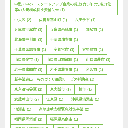
中堅・中小・スタートアップ企業の賃上げに向けた省力化
等の大規模成長投資補助金
(1)
中央区
(2)
佐賀県基山町
(1)
八王子市
(1)
兵庫県宝塚市
(1)
兵庫県西脇市
(1)
加須市
(1)
北海道中川町
(1)
千葉県浦安市
(1)
千葉県習志野市
(1)
宇都宮市
(1)
宜野湾市
(1)
山口県光市
(1)
山口県田布施町
(1)
山口県萩市
(1)
岩手県盛岡市
(1)
岩手県花巻市
(1)
所沢市
(1)
新事業進出・ものづくり商業サービス補助金
(3)
東京都渋谷区
(1)
東大阪市
(1)
柏市
(1)
武蔵村山市
(2)
江東区
(1)
沖縄県浦添市
(1)
清瀬市
(1)
産地連携支援緊急対策事業
(2)
福岡県岡垣町
(1)
福岡県糸島市
(1)