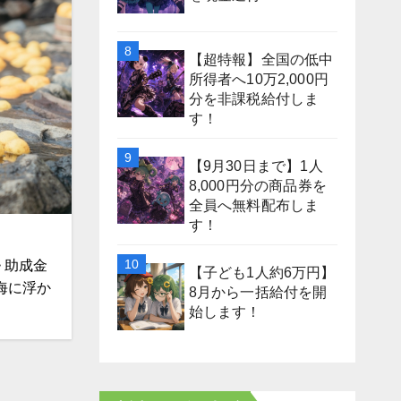
【超特報】全国の低中
所得者へ10万2,000円
分を非課税給付しま
す！
【9月30日まで】1人
8,000円分の商品券を
全員へ無料配布しま
す！
 助成金
【子ども1人約6万円】
海に浮か
8月から一括給付を開
始します！