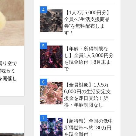
【1人2万5,000円分】
全員へ”生活支援商品
券”を無料配布しま
す！
【年齢・所得制限な
し】全員1人5,000円分
を現金給付！8月末ま
曇り空で
で
闘魂セミ
を開催し
【全員対象】1人5万
6,000円の生活安定支
援金を即日支給！所
得・年齢制限なし
【超特報】全国の低中
所得世帯へ約130万円
を現金還付！