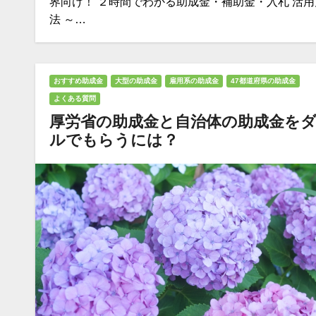
界向け！ ２時間でわかる助成金・補助金・入札 活用
法 ～…
おすすめ助成金
大型の助成金
雇用系の助成金
47都道府県の助成金
よくある質問
厚労省の助成金と自治体の助成金を
ルでもらうには？