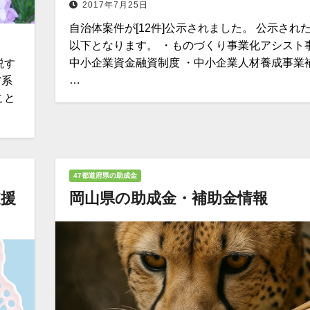
2017年7月25日
自治体案件が[12件]公示されました。 公示され
以下となります。 ・ものづくり事業化アシスト事
中小企業資金融資制度 ・中小企業人材養成事業
説す
…
省系
こと
47都道府県の助成金
支援
岡山県の助成金・補助金情報