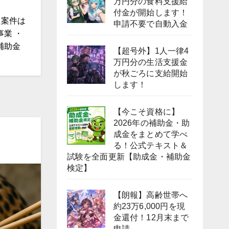
万円分の食料支援給
付金が開始します！
た案件は
申請不要で自動入金
業 ・
補助金
【超号外】1人一律4
万円分の生活支援金
が秋ごろに支給開始
します！
【今こそ資格に】
2026年の補助金・助
成金をまとめて学べ
る！公式テキスト＆
試験を全面更新【助成金・補助金
検定】
【朗報】高齢世帯へ
約23万6,000円を現
金還付！12月末まで
申請