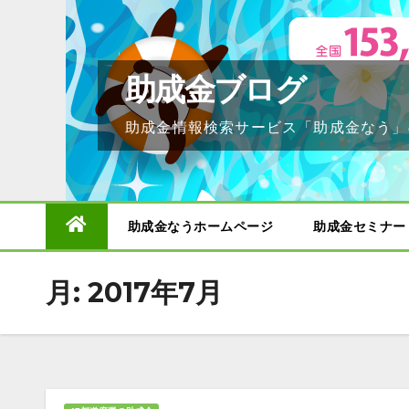
Skip
to
content
助成金ブログ
助成金情報検索サービス「助成金なう」
助成金なうホームページ
助成金セミナー
月:
2017年7月