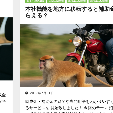
おすすめ助成金
大型の助成金
設備系の助成金
雇用系の助成金
本社機能を地方に移転すると補助
らえる？
2017年7月31日
成金
でも
助成金・補助金の疑問や専門用語をわかりやす
るサービスを 開始致しました！ 今回のテーマ 