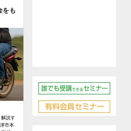
金をも
く解説す
沼津市本