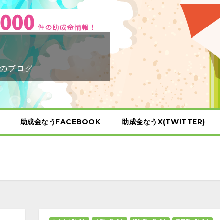
のブログ
助成金なうFACEBOOK
助成金なうX(TWITTER)