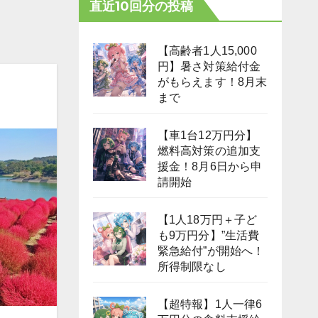
直近10回分の投稿
【高齢者1人15,000
円】暑さ対策給付金
がもらえます！8月末
まで
【車1台12万円分】
燃料高対策の追加支
援金！8月6日から申
請開始
【1人18万円＋子ど
も9万円分】”生活費
緊急給付”が開始へ！
所得制限なし
【超特報】1人一律6