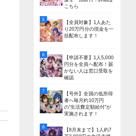
こちら
【全員対象】1人あた
り20万円分の現金を一
括配布します！
【申請不要】1人5,000
円分を全員へ配布！届
かない人は窓口受取を
確認
【号外】全国の低所得
者へ毎月約10万円
の”生活費定額給付”が
実施されます！
【8月末まで】1人約7