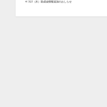
投
7/27（木）助成金情報追加のおしらせ
稿
ナ
ビ
ゲ
ー
シ
ョ
ン