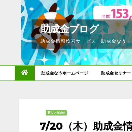
Skip
to
content
助成金ブログ
助成金情報検索サービス「助成金なう」
助成金なうホームページ
助成金セミナー
新しい自治体
7/20（木）助成金