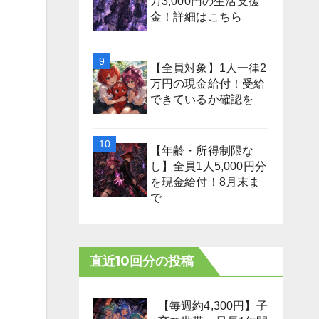
万3,000円の生活支援
金！詳細はこちら
【全員対象】1人一律2
万円の現金給付！受給
できているか確認を
【年齢・所得制限な
し】全員1人5,000円分
を現金給付！8月末ま
で
直近10回分の投稿
【毎週約4,300円】子