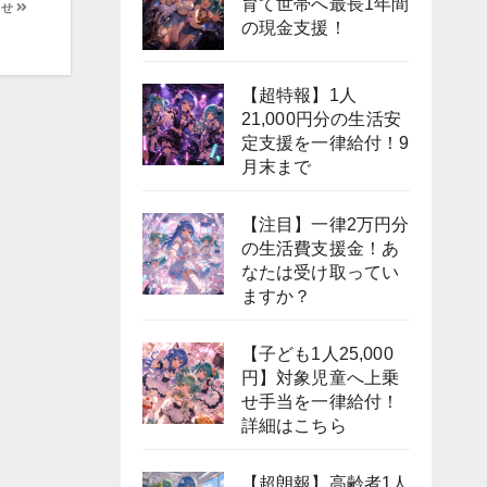
育て世帯へ最長1年間
らせ
の現金支援！
【超特報】1人
21,000円分の生活安
定支援を一律給付！9
月末まで
【注目】一律2万円分
の生活費支援金！あ
なたは受け取ってい
ますか？
【子ども1人25,000
円】対象児童へ上乗
せ手当を一律給付！
詳細はこちら
【超朗報】高齢者1人