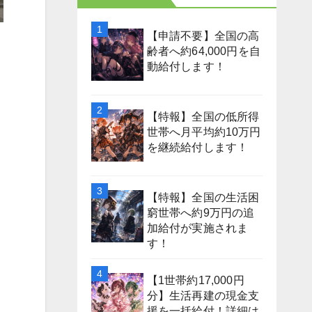
【申請不要】全国の高
齢者へ約64,000円を自
動給付します！
【特報】全国の低所得
世帯へ月平均約10万円
を継続給付します！
【特報】全国の生活困
窮世帯へ約9万円の追
加給付が実施されま
す！
【1世帯約17,000円
分】生活再建の現金支
援を一括給付！詳細は