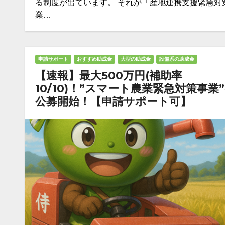
る制度が出ています。 それが「産地連携支援緊急対
業…
申請サポート
おすすめ助成金
大型の助成金
設備系の助成金
【速報】最大500万円(補助率
10/10)！”スマート農業緊急対策事業
公募開始！【申請サポート可】