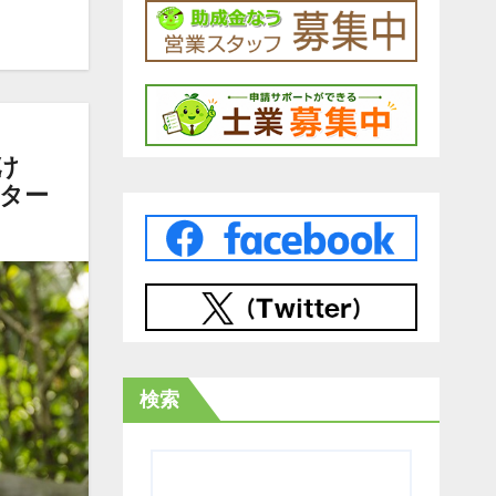
け
スター
検索