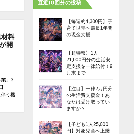
直近10回分の投稿
【毎週約4,300円】子
育て世帯へ最長1年間
の現金支援！
原材料
が開
【超特報】1人
21,000円分の生活安
定支援を一律給付！9
月末まで
業」3
日
【注目】一律2万円分
に伴う機
の生活費支援金！あ
なたは受け取ってい
ますか？
【子ども1人25,000
円】対象児童へ上乗