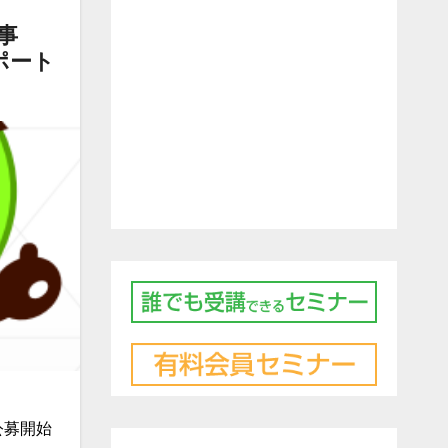
事
ポート
公募開始