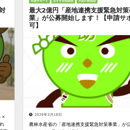
申請サポート
おすすめ助成金
大型の助成金
対
最大2億円「産地連携支援緊急対策
業」が公募開始します！【申請サ
可】
2026年3月18日
 ×
れ
農林水産省の「産地連携支援緊急対策事業」が