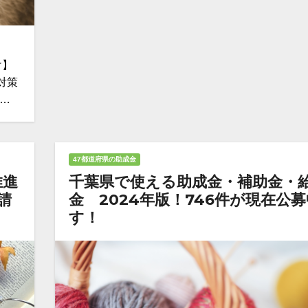
け】
対策
億…
47都道府県の助成金
推進
千葉県で使える助成金・補助金・
請
金 2024年版！746件が現在公
す！