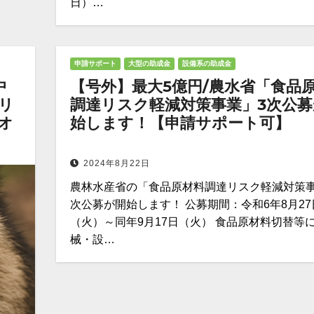
日）…
申請サポート
大型の助成金
設備系の助成金
中
【号外】最大5億円/農水省「食品
リ
調達リスク軽減対策事業」3次公募
オ
始します！【申請サポート可】
2024年8月22日
農林水産省の「食品原材料調達リスク軽減対策事
次公募が開始します！ 公募期間：令和6年8月27
（火）～同年9月17日（火） 食品原材料切替等
械・設…