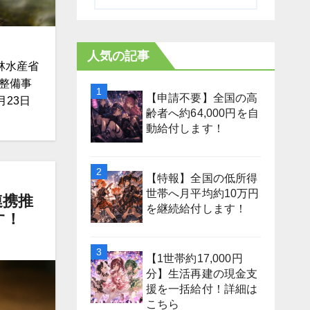
人気の記事
林水産省
設整備事
【申請不要】全国の高
月23日
齢者へ約64,000円を自
動給付します！
【特報】全国の低所得
世帯へ月平均約10万円
連携推
を継続給付します！
す！
【1世帯約17,000円
分】生活再建の現金支
援を一括給付！詳細は
こちら