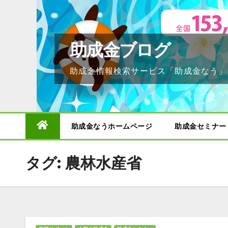
Skip
to
content
助成金ブログ
助成金情報検索サービス「助成金なう」
助成金なうホームページ
助成金セミナー
タグ:
農林水産省