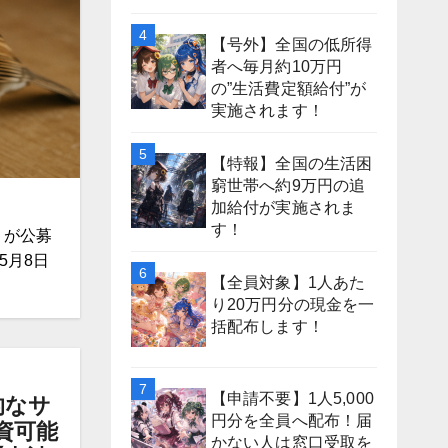
【号外】全国の低所得
者へ毎月約10万円
の”生活費定額給付”が
実施されます！
【特報】全国の生活困
窮世帯へ約9万円の追
加給付が実施されま
す！
」が公募
5月8日
【全員対象】1人あた
り20万円分の現金を一
括配布します！
【申請不要】1人5,000
的なサ
円分を全員へ配布！届
資可能
かない人は窓口受取を