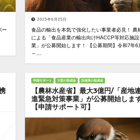
2025年6月25日
ポー
食品の輸出を本気で強化したい事業者必見！ 農
による「食品産業の輸出向けHACCP等対応施
業」が公募開始します！ 【公募期間】令和7年6
～…
申請サポート
大型の助成金
設備系の助成金
携
【農林水産省】最大3億円/「産地
進緊急対策事業」が公募開始しま
【申請サポート可】