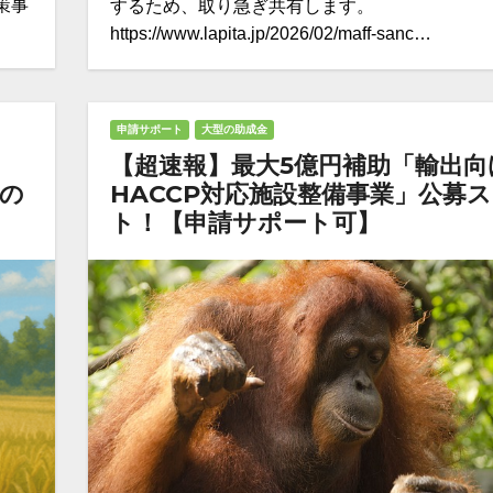
策事
するため、取り急ぎ共有します。
https://www.lapita.jp/2026/02/maff-sanc…
申請サポート
大型の助成金
【超速報】最大5億円補助「輸出向
”の
HACCP対応施設整備事業」公募
ト！【申請サポート可】