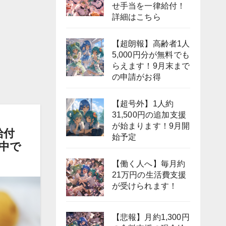
せ手当を一律給付！
詳細はこちら
【超朗報】高齢者1人
5,000円分が無料でも
らえます！9月末まで
の申請がお得
【超号外】1人約
31,500円の追加支援
が始まります！9月開
給付
始予定
募中で
【働く人へ】毎月約
21万円の生活費支援
が受けられます！
【悲報】月約1,300円