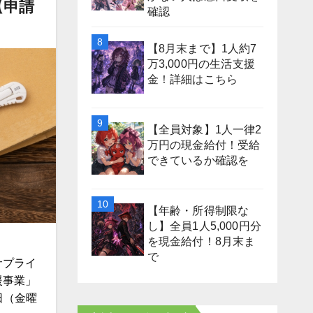
【申請
確認
【8月末まで】1人約7
万3,000円の生活支援
金！詳細はこちら
【全員対象】1人一律2
万円の現金給付！受給
できているか確認を
【年齢・所得制限な
し】全員1人5,000円分
を現金給付！8月末ま
で
サプライ
援事業」
日（金曜