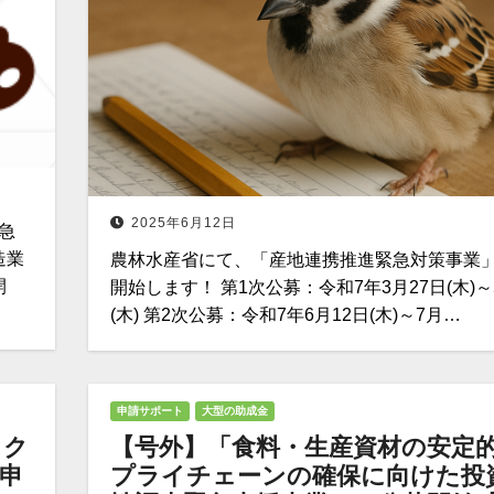
2025年6月12日
急
造業
農林水産省にて、「産地連携推進緊急対策事業
開
開始します！ 第1次公募：令和7年3月27日(木)～
(木) 第2次公募：令和7年6月12日(木)～7月…
申請サポート
大型の助成金
ェク
【号外】「食料・生産資材の安定
【申
プライチェーンの確保に向けた投