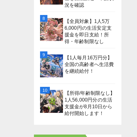
況を確認
【全員対象】1人5万
6,000円の生活安定支
援金を即日支給！所
得・年齢制限なし
【1人毎月16万円分】
全国の高齢者へ生活費
を継続給付！
【所得/年齢制限なし】
1人56,000円分の生活
支援金が8月10日から
給付開始します！