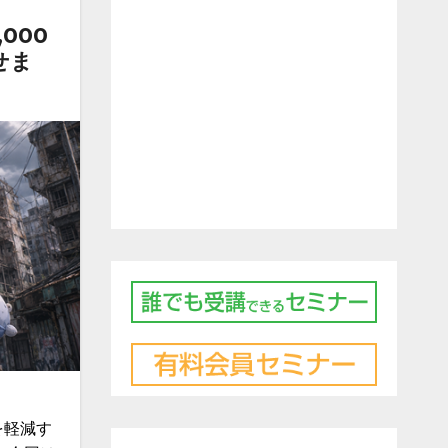
000
せま
を軽減す