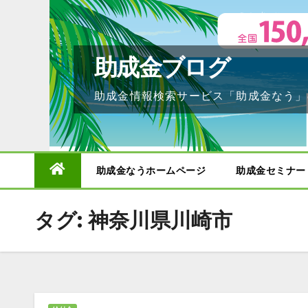
Skip
to
content
助成金ブログ
助成金情報検索サービス「助成金なう」
助成金なうホームページ
助成金セミナー
タグ:
神奈川県川崎市