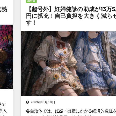
給付金
光熱
【超号外】妊婦健診の助成が13万5,
円に拡充！自己負担を大きく減ら
す！
2026年6月10日
宅で
導入
各自治体では、妊娠・出産にかかる経済的負担