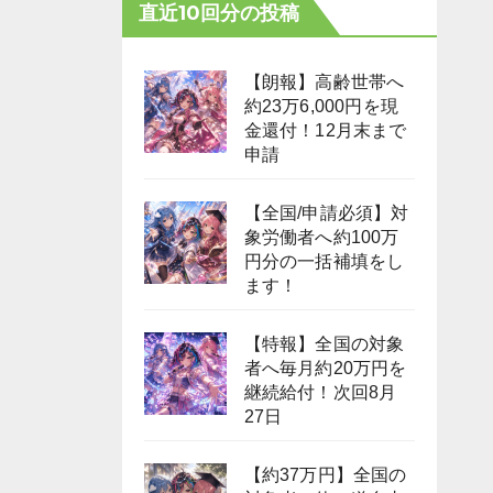
直近10回分の投稿
【朗報】高齢世帯へ
約23万6,000円を現
金還付！12月末まで
申請
【全国/申請必須】対
象労働者へ約100万
円分の一括補填をし
ます！
【特報】全国の対象
者へ毎月約20万円を
継続給付！次回8月
27日
【約37万円】全国の