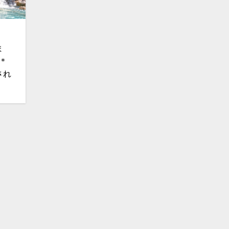
ま
＊
され