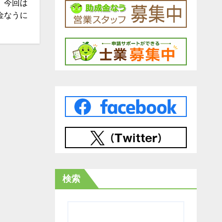
 今回は
金なうに
検索