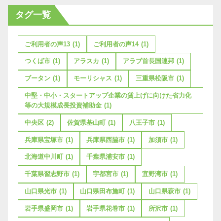
タグ一覧
ご利用者の声13
(1)
ご利用者の声14
(1)
つくば市
(1)
アラスカ
(1)
アラブ首長国連邦
(1)
ブータン
(1)
モーリシャス
(1)
三重県松阪市
(1)
中堅・中小・スタートアップ企業の賃上げに向けた省力化
等の大規模成長投資補助金
(1)
中央区
(2)
佐賀県基山町
(1)
八王子市
(1)
兵庫県宝塚市
(1)
兵庫県西脇市
(1)
加須市
(1)
北海道中川町
(1)
千葉県浦安市
(1)
千葉県習志野市
(1)
宇都宮市
(1)
宜野湾市
(1)
山口県光市
(1)
山口県田布施町
(1)
山口県萩市
(1)
岩手県盛岡市
(1)
岩手県花巻市
(1)
所沢市
(1)