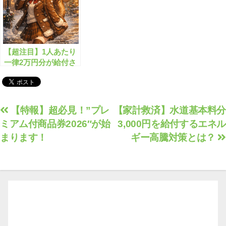
【超注目】1人あたり
一律2万円分が給付さ
れまし!!
投
【特報】超必見！”プレ
【家計救済】水道基本料分
ミアム付商品券2026″が始
3,000円を給付するエネル
稿
まります！
ギー高騰対策とは？
ナ
ビ
ゲ
ー
シ
ョ