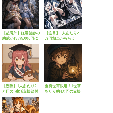
【超号外】妊婦健診の
【注目】1人あたり2
助成が13万5,000円に
万円相当がもらえ
拡充！自己負担を大き
る”生活支援金”と
く減らせます！
は？
【朗報】1人あたり2
困窮世帯限定！1世帯
万円の”生活支援給付
あたり約4万円の支援
金”がもらえます！
金がもらえます