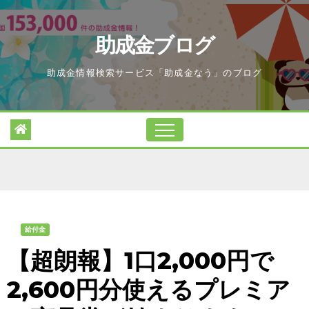
Skip
to
助成金ブログ
content
助成金情報検索サービス「助成金なう」のブログ
給付金
【超朗報】1口2,000円で
2,600円分使えるプレミア