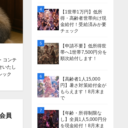
【1世帯1万円】低所
得・高齢者世帯向け現
金給付！受給済みか要
チェック
【申請不要】低所得世
帯へ1世帯7,500円分を
順次給付します！
・コンテ
せいたし
シック
【高齢者1人15,000
円】暑さ対策給付金が
もらえます！8月末ま
で
【年齢・所得制限な
会員
し】全員1人5,000円分
を現金給付！8月末ま