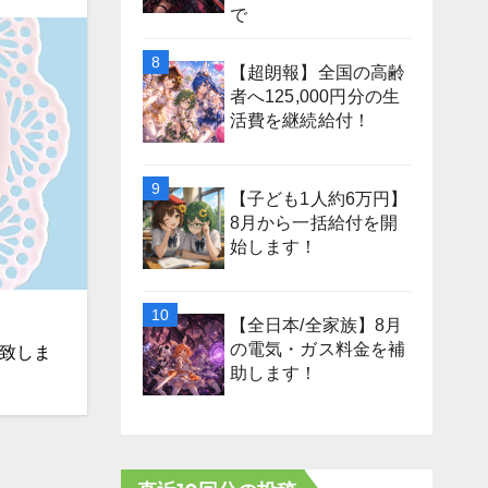
で
【超朗報】全国の高齢
者へ125,000円分の生
活費を継続給付！
【子ども1人約6万円】
8月から一括給付を開
始します！
【全日本/全家族】8月
の電気・ガス料金を補
開致しま
助します！