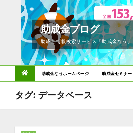
Skip
to
content
助成金ブログ
助成金情報検索サービス「助成金なう」
助成金なうホームページ
助成金セミナー
タグ:
データベース