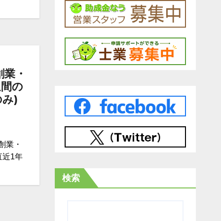
創業・
週間の
み)
創業・
直近1年
検索