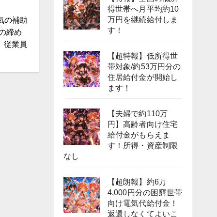
得世帯へ月平均約10
万円を継続給付しま
気の補助
す！
の締め
、従業員
【超特報】低所得世
帯対象/約53万円分の
住居給付金が開始し
ます！
【夫婦で約110万
円】高齢者向け住宅
給付金がもらえま
す！所得・資産制限
なし
【超朗報】約6万
4,000円分の困窮世帯
向け電気代給付金！
返還しなくてよいこ