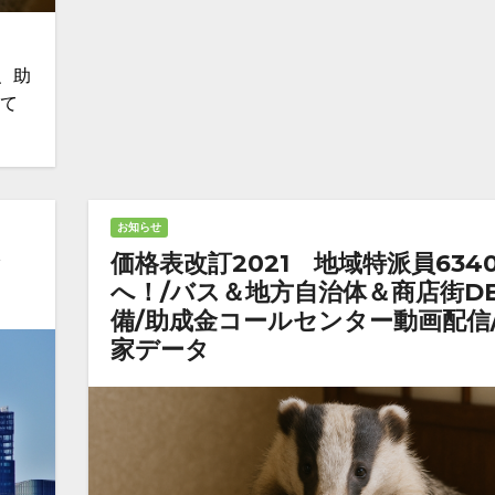
、助
して
お知らせ
金
価格表改訂2021 地域特派員634
へ！/バス＆地方自治体＆商店街D
備/助成金コールセンター動画配信
家データ