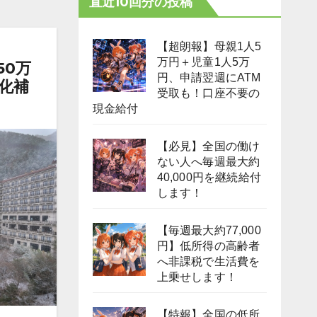
直近10回分の投稿
【超朗報】母親1人5
万円＋児童1人5万
50万
円、申請翌週にATM
化補
受取も！口座不要の
現金給付
【必見】全国の働け
ない人へ毎週最大約
40,000円を継続給付
します！
【毎週最大約77,000
円】低所得の高齢者
へ非課税で生活費を
上乗せします！
【特報】全国の低所