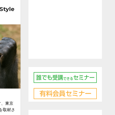
tyle
す、東京
様を取材さ