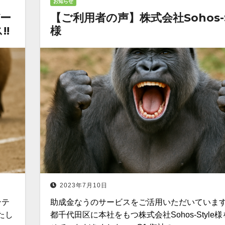
お知らせ
デー
【ご利用者の声】株式会社Sohos-S
!
様
2023年7月10日
ンテ
助成金なうのサービスをご活用いただいていま
たし
都千代田区に本社をもつ株式会社Sohos-Style