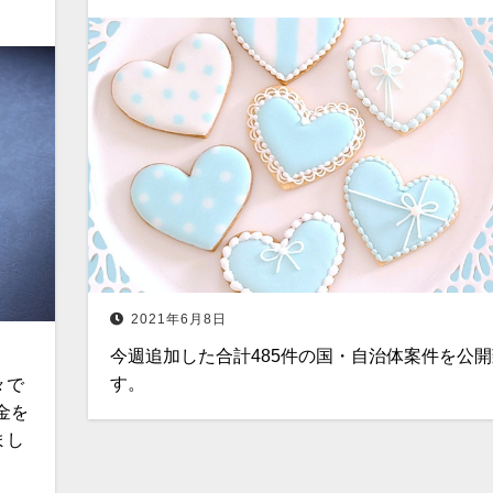
2021年6月8日
今週追加した合計485件の国・自治体案件を公
す。
々で
金を
まし