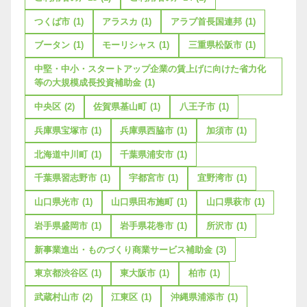
つくば市
(1)
アラスカ
(1)
アラブ首長国連邦
(1)
ブータン
(1)
モーリシャス
(1)
三重県松阪市
(1)
中堅・中小・スタートアップ企業の賃上げに向けた省力化
等の大規模成長投資補助金
(1)
中央区
(2)
佐賀県基山町
(1)
八王子市
(1)
兵庫県宝塚市
(1)
兵庫県西脇市
(1)
加須市
(1)
北海道中川町
(1)
千葉県浦安市
(1)
千葉県習志野市
(1)
宇都宮市
(1)
宜野湾市
(1)
山口県光市
(1)
山口県田布施町
(1)
山口県萩市
(1)
岩手県盛岡市
(1)
岩手県花巻市
(1)
所沢市
(1)
新事業進出・ものづくり商業サービス補助金
(3)
東京都渋谷区
(1)
東大阪市
(1)
柏市
(1)
武蔵村山市
(2)
江東区
(1)
沖縄県浦添市
(1)