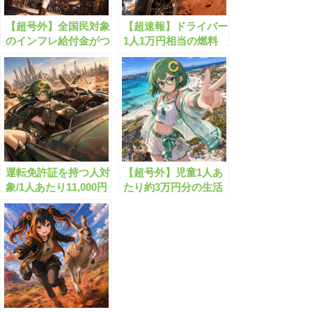
【超号外】全国民対象
【超速報】ドライバー
のインフレ給付金がつ
1人1万円相当の燃料
いにスタート！？
給付金が始まります!!
運転免許証を持つ人対
【超号外】児童1人あ
象/1人あたり11,000円
たり約3万円分の生活
分の支援金が開始しま
費支援金が始まりま
す！
す！