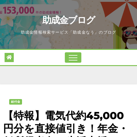
Skip
to
助成金ブログ
content
助成金情報検索サービス「助成金なう」のブログ
給付金
【特報】電気代約45,000
円分を直接値引き！年金・