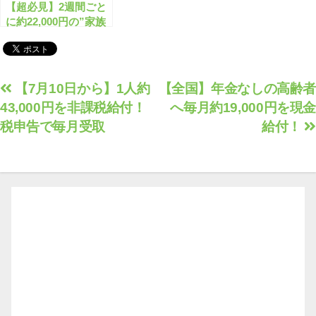
【超必見】2週間ごと
に約22,000円の”家族
税制給付”がもらえま
す！
投
【7月10日から】1人約
【全国】年金なしの高齢者
43,000円を非課税給付！
へ毎月約19,000円を現金
稿
税申告で毎月受取
給付！
ナ
ビ
ゲ
ー
シ
ョ
ン