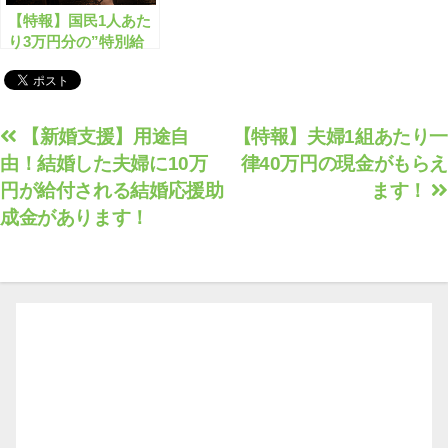
【特報】国民1人あた
り3万円分の”特別給
付金”がもらえます！
投
【新婚支援】用途自
【特報】夫婦1組あたり一
由！結婚した夫婦に10万
律40万円の現金がもらえ
稿
円が給付される結婚応援助
ます！
ナ
成金があります！
ビ
ゲ
ー
シ
ョ
ン