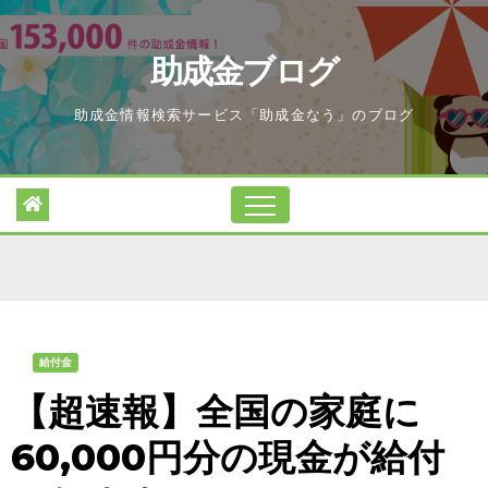
Skip
to
助成金ブログ
content
助成金情報検索サービス「助成金なう」のブログ
給付金
【超速報】全国の家庭に
60,000円分の現金が給付