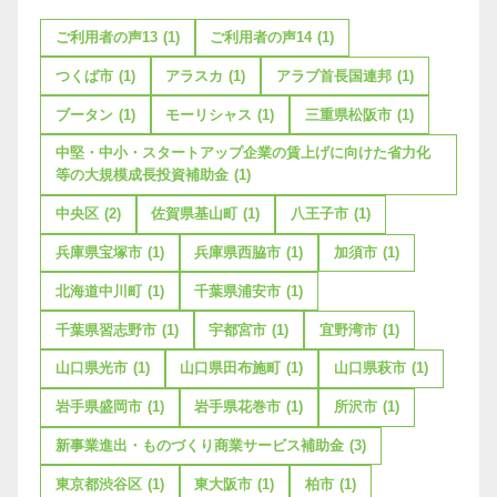
ご利用者の声13
(1)
ご利用者の声14
(1)
つくば市
(1)
アラスカ
(1)
アラブ首長国連邦
(1)
ブータン
(1)
モーリシャス
(1)
三重県松阪市
(1)
中堅・中小・スタートアップ企業の賃上げに向けた省力化
等の大規模成長投資補助金
(1)
中央区
(2)
佐賀県基山町
(1)
八王子市
(1)
兵庫県宝塚市
(1)
兵庫県西脇市
(1)
加須市
(1)
北海道中川町
(1)
千葉県浦安市
(1)
千葉県習志野市
(1)
宇都宮市
(1)
宜野湾市
(1)
山口県光市
(1)
山口県田布施町
(1)
山口県萩市
(1)
岩手県盛岡市
(1)
岩手県花巻市
(1)
所沢市
(1)
新事業進出・ものづくり商業サービス補助金
(3)
東京都渋谷区
(1)
東大阪市
(1)
柏市
(1)