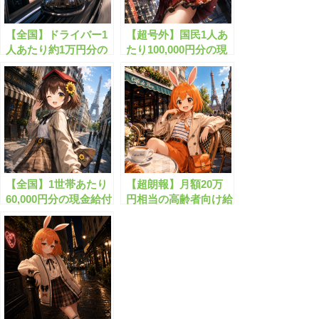
【全国】ドライバー1
【超号外】国民1人あ
人あたり約1万円分の
たり100,000円分の現
定額手当が始まりま
金がもらえます！
す！
【全国】1世帯あたり
【超朗報】月額20万
60,000円分の現金給付
円相当の高齢者向け給
がついにスタート！
付金がもらえます！