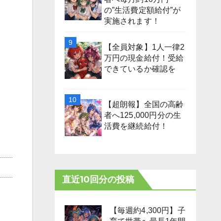
の”生活費定額給付”が
実施されます！
【全員対象】1人一律2
万円の現金給付！受給
できているか確認を
【超朗報】全国の高齢
者へ125,000円分の生
活費を継続給付！
直近10回分の投稿
【毎週約4,300円】子