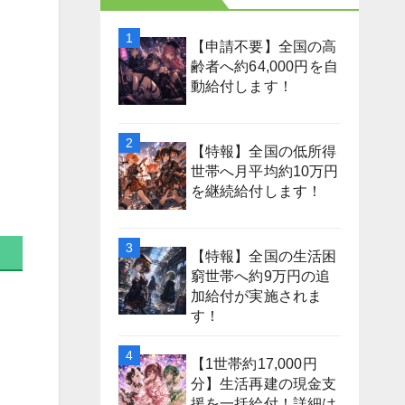
【申請不要】全国の高
齢者へ約64,000円を自
動給付します！
【特報】全国の低所得
世帯へ月平均約10万円
を継続給付します！
【特報】全国の生活困
窮世帯へ約9万円の追
加給付が実施されま
す！
【1世帯約17,000円
分】生活再建の現金支
援を一括給付！詳細は