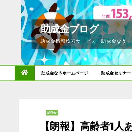
Skip
to
content
助成金ブログ
助成金情報検索サービス「助成金なう」
助成金なうホームページ
助成金セミナー
給付金
【朗報】高齢者1人あ