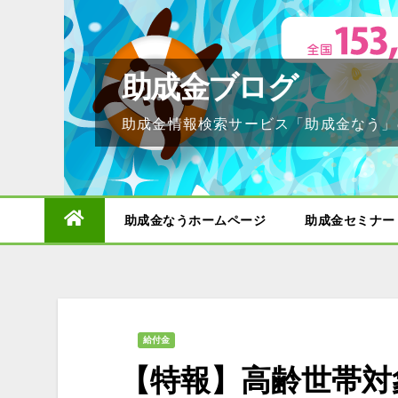
Skip
to
content
助成金ブログ
助成金情報検索サービス「助成金なう」
助成金なうホームページ
助成金セミナー
給付金
【特報】高齢世帯対