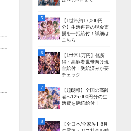
【1世帯約17,000円
分】生活再建の現金支
援を一括給付！詳細は
こちら
【1世帯1万円】低所
得・高齢者世帯向け現
金給付！受給済みか要
チェック
【超朗報】全国の高齢
者へ125,000円分の生
活費を継続給付！
【全日本/全家族】8月
の電気・ガス料金を補