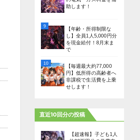
助します！
【年齢・所得制限な
し】全員1人5,000円分
を現金給付！8月末ま
で
【毎週最大約77,000
円】低所得の高齢者へ
非課税で生活費を上乗
せします！
直近10回分の投稿
【超速報】子ども1人