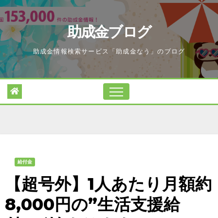
Skip
to
助成金ブログ
content
助成金情報検索サービス「助成金なう」のブログ
給付金
【超号外】1人あたり月額約
8,000円の”生活支援給