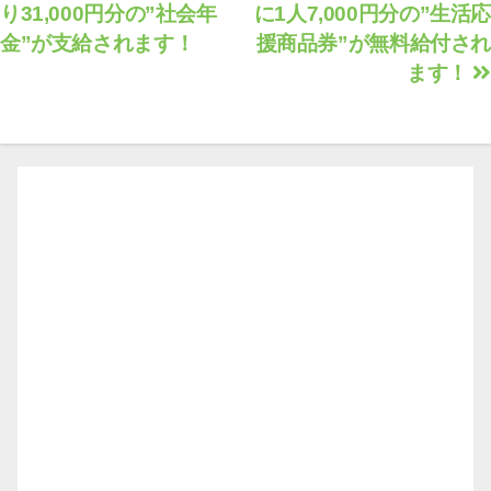
り31,000円分の”社会年
に1人7,000円分の”生活応
稿
金”が支給されます！
援商品券”が無料給付され
ナ
ます！
ビ
ゲ
ー
シ
ョ
ン