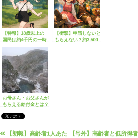
【特報】18歳以上の
【衝撃】申請しないと
国民は約4千円の一時
もらえない？約3,500
金が支給されます！
円の生活支援金が登場
お母さん・お父さんが
もらえる給付金とは？
最大20万円【個人】
投
【朗報】高齢者1人あた
【号外】高齢者と低所得者