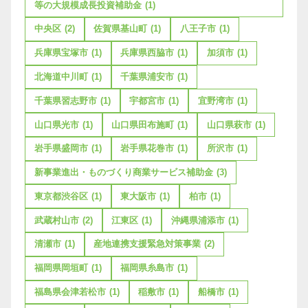
等の大規模成長投資補助金
(1)
中央区
(2)
佐賀県基山町
(1)
八王子市
(1)
兵庫県宝塚市
(1)
兵庫県西脇市
(1)
加須市
(1)
北海道中川町
(1)
千葉県浦安市
(1)
千葉県習志野市
(1)
宇都宮市
(1)
宜野湾市
(1)
山口県光市
(1)
山口県田布施町
(1)
山口県萩市
(1)
岩手県盛岡市
(1)
岩手県花巻市
(1)
所沢市
(1)
新事業進出・ものづくり商業サービス補助金
(3)
東京都渋谷区
(1)
東大阪市
(1)
柏市
(1)
武蔵村山市
(2)
江東区
(1)
沖縄県浦添市
(1)
清瀬市
(1)
産地連携支援緊急対策事業
(2)
福岡県岡垣町
(1)
福岡県糸島市
(1)
福島県会津若松市
(1)
稲敷市
(1)
船橋市
(1)