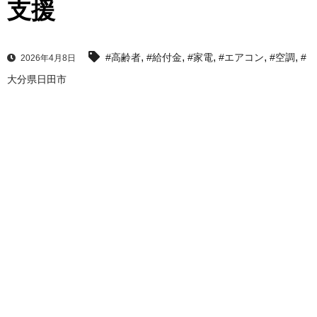
支援
,
,
,
,
,
#高齢者
#給付金
#家電
#エアコン
#空調
#
2026年4月8日
大分県日田市