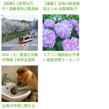
【朗報】1世帯10万
【最新】全国の家賃補
円！高齢者向け暖房給
助まとめ 全額補助/子
付金
育て/単身/低所得/高齢
者など
6/20（火）新規公示案
エアコン補助金が手厚
件情報【有料会員限
い都道府県ランキング
定】
ベスト10
台風19号等に関する