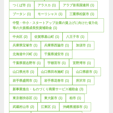
つくば市
(1)
アラスカ
(1)
アラブ首長国連邦
(1)
ブータン
(1)
モーリシャス
(1)
三重県松阪市
(1)
中堅・中小・スタートアップ企業の賃上げに向けた省力化
等の大規模成長投資補助金
(1)
中央区
(2)
佐賀県基山町
(1)
八王子市
(1)
兵庫県宝塚市
(1)
兵庫県西脇市
(1)
加須市
(1)
北海道中川町
(1)
千葉県浦安市
(1)
千葉県習志野市
(1)
宇都宮市
(1)
宜野湾市
(1)
山口県光市
(1)
山口県田布施町
(1)
山口県萩市
(1)
岩手県盛岡市
(1)
岩手県花巻市
(1)
所沢市
(1)
新事業進出・ものづくり商業サービス補助金
(3)
東京都渋谷区
(1)
東大阪市
(1)
柏市
(1)
武蔵村山市
(2)
江東区
(1)
沖縄県浦添市
(1)