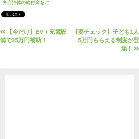
各自治体の給付金をご
案内します
投
【今だけ】EV＋充電設
【要チェック】子ども1人
備で35万円補助！
5万円もらえる制度が登
稿
場！
ナ
ビ
ゲ
ー
シ
ョ
ン