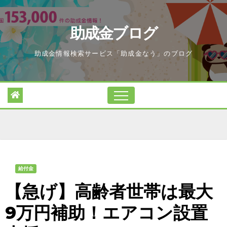
Skip
to
助成金ブログ
content
助成金情報検索サービス「助成金なう」のブログ
給付金
【急げ】高齢者世帯は最大
9万円補助！エアコン設置