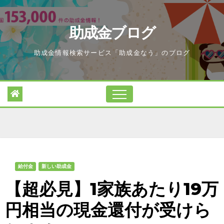
Skip
to
助成金ブログ
content
助成金情報検索サービス「助成金なう」のブログ
給付金
新しい助成金
【超必見】1家族あたり19万
円相当の現金還付が受けら