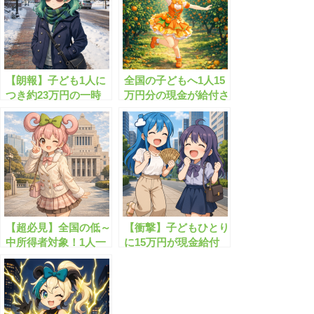
【朗報】子ども1人に
全国の子どもへ1人15
つき約23万円の一時
万円分の現金が給付さ
金＋月額約7万6千円
れます！
がもらえます!!
【超必見】全国の低～
【衝撃】子どもひとり
中所得者対象！1人一
に15万円が現金給付
律30万円相当の現金
も！
が給付される！？