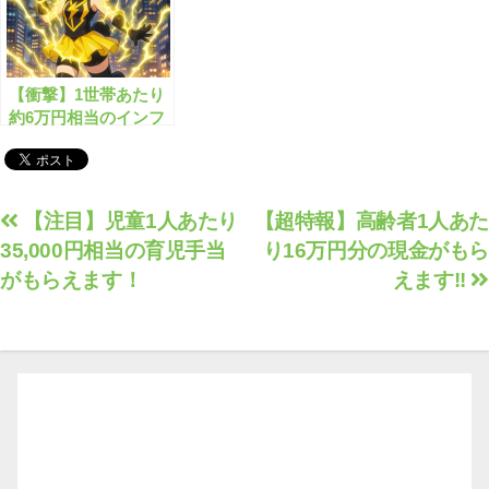
【衝撃】1世帯あたり
約6万円相当のインフ
レ還付金が支給され
る？！
投
【注目】児童1人あたり
【超特報】高齢者1人あた
35,000円相当の育児手当
り16万円分の現金がもら
稿
がもらえます！
えます!!
ナ
ビ
ゲ
ー
シ
ョ