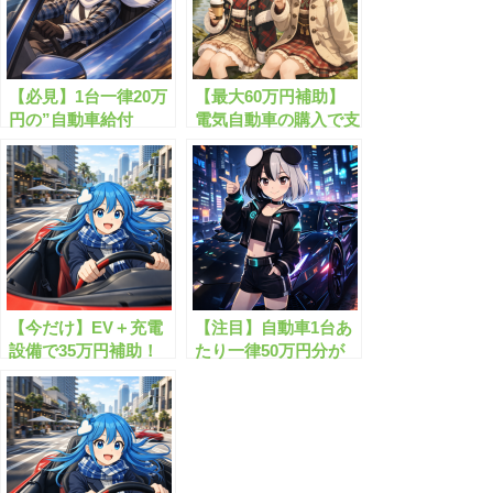
【必見】1台一律20万
【最大60万円補助】
円の”自動車給付
電気自動車の購入で支
金”が貰えます！
援金がもらえる？！
【今だけ】EV＋充電
【注目】自動車1台あ
設備で35万円補助！
たり一律50万円分が
もらえる支援金とは？