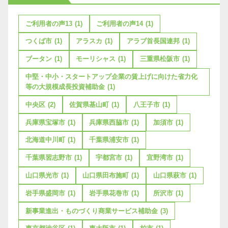
ご利用者の声13
(1)
ご利用者の声14
(1)
つくば市
(1)
アラスカ
(1)
アラブ首長国連邦
(1)
ブータン
(1)
モーリシャス
(1)
三重県松阪市
(1)
中堅・中小・スタートアップ企業の賃上げに向けた省力化
等の大規模成長投資補助金
(1)
中央区
(2)
佐賀県基山町
(1)
八王子市
(1)
兵庫県宝塚市
(1)
兵庫県西脇市
(1)
加須市
(1)
北海道中川町
(1)
千葉県浦安市
(1)
千葉県習志野市
(1)
宇都宮市
(1)
宜野湾市
(1)
山口県光市
(1)
山口県田布施町
(1)
山口県萩市
(1)
岩手県盛岡市
(1)
岩手県花巻市
(1)
所沢市
(1)
新事業進出・ものづくり商業サービス補助金
(3)