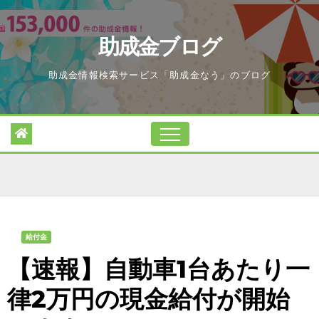
Skip
to
助成金ブログ
content
助成金情報検索サービス「助成金なう」のブログ
給付金
【速報】自動車1台あたり一
律2万円の現金給付が開始