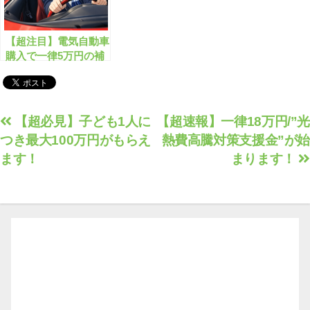
【超注目】電気自動車
購入で一律5万円の補
助が受けられます！
投
【超必見】子ども1人に
【超速報】一律18万円/”光
つき最大100万円がもらえ
熱費高騰対策支援金”が始
稿
ます！
まります！
ナ
ビ
ゲ
ー
シ
ョ
ン