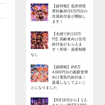
【超特報】低所得世
帯対象/約53万円分の
住居給付金が開始し
ます！
【夫婦で約110万
円】高齢者向け住宅
給付金がもらえま
す！所得・資産制限
なし
【超朗報】約6万
4,000円分の困窮世帯
向け電気代給付金！
返還しなくてよいこ
とになりました
【9月16日から】1人