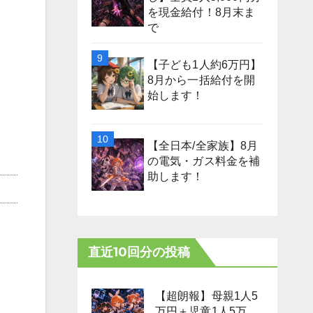
を現金給付！8月末ま
で
【子ども1人約6万円】
8月から一括給付を開
始します！
【全日本/全家族】8月
の電気・ガス料金を補
助します！
直近10回分の投稿
【超朗報】母親1人5
万円＋児童1人5万