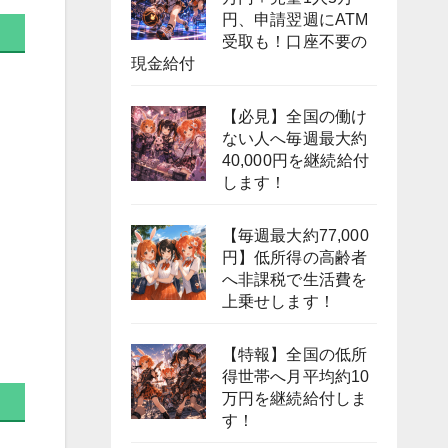
円、申請翌週にATM
受取も！口座不要の
現金給付
【必見】全国の働け
ない人へ毎週最大約
40,000円を継続給付
します！
【毎週最大約77,000
円】低所得の高齢者
へ非課税で生活費を
上乗せします！
【特報】全国の低所
得世帯へ月平均約10
万円を継続給付しま
す！