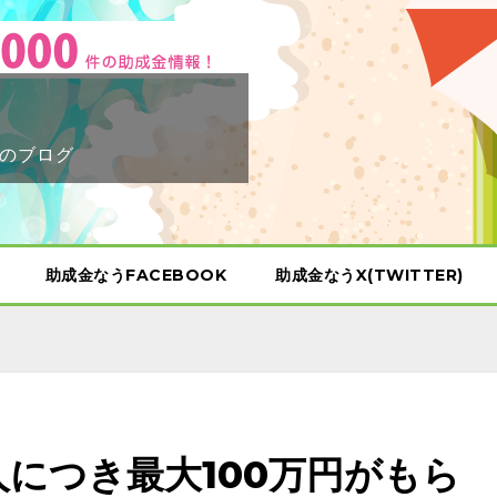
のブログ
助成金なうFACEBOOK
助成金なうX(TWITTER)
人につき最大100万円がもら