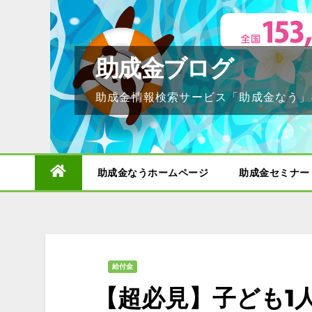
Skip
to
content
助成金ブログ
助成金情報検索サービス「助成金なう」
助成金なうホームページ
助成金セミナー
給付金
【超必見】子ども1