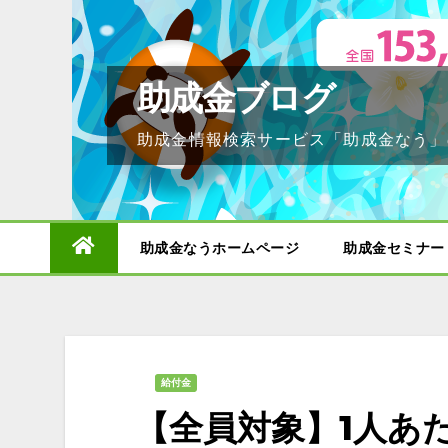
Skip
to
content
助成金ブログ
助成金情報検索サービス「助成金なう」
助成金なうホームページ
助成金セミナー
給付金
【全員対象】1人あた