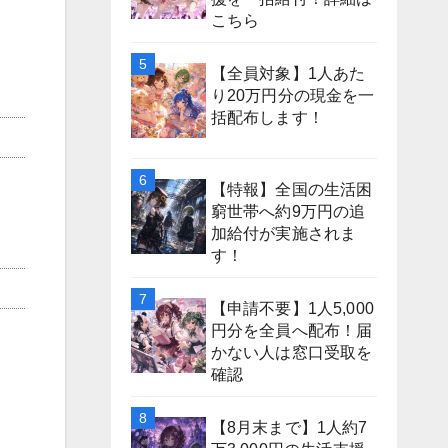
こちら
【全員対象】1人あた
り20万円分の現金を一
括配布します！
【特報】全国の生活困
窮世帯へ約9万円の追
加給付が実施されま
す！
【申請不要】1人5,000
円分を全員へ配布！届
かない人は窓口受取を
確認
【8月末まで】1人約7