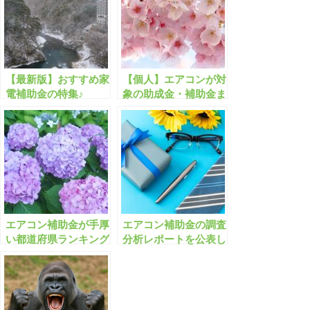
【最新版】おすすめ家
【個人】エアコンが対
電補助金の特集♪
象の助成金・補助金ま
とめ ２
エアコン補助金が手厚
エアコン補助金の調査
い都道府県ランキング
分析レポートを公表し
ベスト10
ます【最も多い上限額
は？/省エネ以外も対
象？/市内店舗で買わ
ないとダメ？】