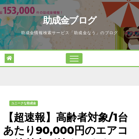
Skip
to
助成金ブログ
content
助成金情報検索サービス「助成金なう」のブログ
ユニークな助成金
【超速報】高齢者対象/1台
あたり90,000円のエアコ