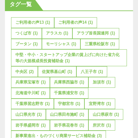
タグ一覧
ご利用者の声13
(1)
ご利用者の声14
(1)
つくば市
(1)
アラスカ
(1)
アラブ首長国連邦
(1)
ブータン
(1)
モーリシャス
(1)
三重県松阪市
(1)
中堅・中小・スタートアップ企業の賃上げに向けた省力化
等の大規模成長投資補助金
(1)
中央区
(2)
佐賀県基山町
(1)
八王子市
(1)
兵庫県宝塚市
(1)
兵庫県西脇市
(1)
加須市
(1)
北海道中川町
(1)
千葉県浦安市
(1)
千葉県習志野市
(1)
宇都宮市
(1)
宜野湾市
(1)
山口県光市
(1)
山口県田布施町
(1)
山口県萩市
(1)
岩手県盛岡市
(1)
岩手県花巻市
(1)
所沢市
(1)
新事業進出・ものづくり商業サービス補助金
(3)