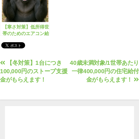
【寒さ対策】低所得世
帯のためのエアコン給
付金とは？
投
【冬対策】1台につき
40歳未満対象/1世帯あたり
100,000円のストーブ支援
一律400,000円の住宅給付
稿
金がもらえます！
金がもらえます！
ナ
ビ
ゲ
ー
シ
ョ