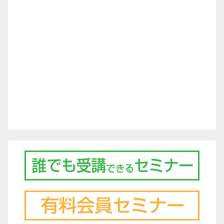
シ
ョ
ン