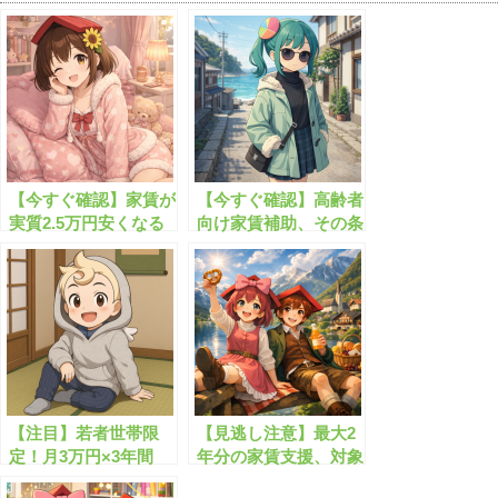
【今すぐ確認】家賃が
【今すぐ確認】高齢者
実質2.5万円安くなる
向け家賃補助、その条
制度とは
件と対象者
【注目】若者世帯限
【見逃し注意】最大2
定！月3万円×3年間
年分の家賃支援、対象
の”家賃給付金”がも
世帯を今すぐ確認