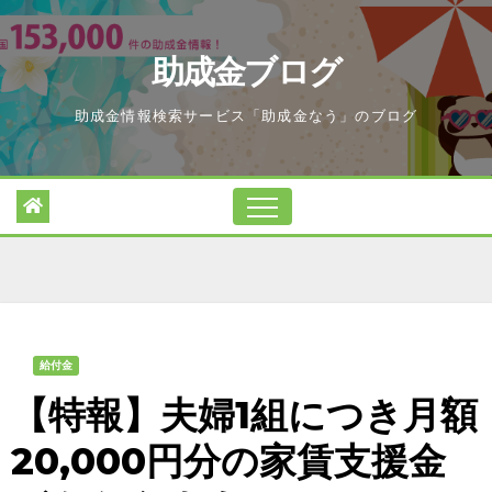
Skip
to
助成金ブログ
content
助成金情報検索サービス「助成金なう」のブログ
給付金
【特報】夫婦1組につき月額
20,000円分の家賃支援金