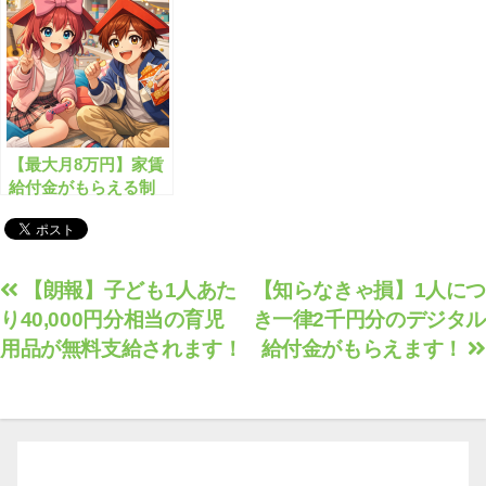
らえます！
【最大月8万円】家賃
給付金がもらえる制
度、知っていますか？
投
【朗報】子ども1人あた
【知らなきゃ損】1人につ
り40,000円分相当の育児
き一律2千円分のデジタル
稿
用品が無料支給されます！
給付金がもらえます！
ナ
ビ
ゲ
ー