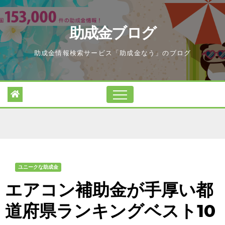
Skip
to
助成金ブログ
content
助成金情報検索サービス「助成金なう」のブログ
ユニークな助成金
エアコン補助金が手厚い都
道府県ランキングベスト10