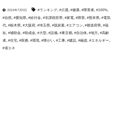
,
,
,
,
,
#ランキング
#介護
#健康
#障害者
#100%
2024年7月5日
,
,
,
,
,
,
,
#自然
#愛知県
#給付金
#非課税世帯
#家電
#障害
#熊本県
#電気
,
,
,
,
,
,
,
代
#栃木県
#大阪府
#埼玉県
#脱炭素
#エアコン
#都道府県
#福
,
,
,
,
,
,
,
,
祉
#補助金
#助成金
#大型
#設備
#東京都
#自治体
#地方
#高齢
,
,
,
,
,
,
,
,
,
者
#住宅
#医療
#環境
#障がい
#工事
#建設
#融資
#エネルギー
#省エネ