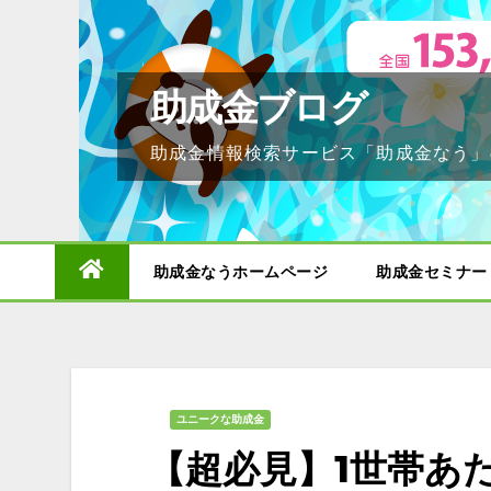
Skip
to
content
助成金ブログ
助成金情報検索サービス「助成金なう」
助成金なうホームページ
助成金セミナー
ユニークな助成金
【超必見】1世帯あた