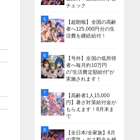
チェック
【超朗報】全国の高齢
者へ125,000円分の生
活費を継続給付！
【号外】全国の低所得
者へ毎月約10万円
の”生活費定額給付”が
実施されます！
【高齢者1人15,000
円】暑さ対策給付金が
もらえます！8月末ま
で
【全日本/全家族】8月
の電気・ガス料金を補