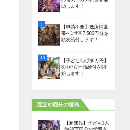
助します！
【申請不要】低所得世
帯へ1世帯7,500円分を
順次給付します！
【子ども1人約6万円】
8月から一括給付を開
始します！
直近10回分の投稿
【超速報】子ども1人
約28万円分の学費支