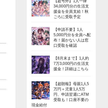
【超号外】1人一律
34,000円分の生活支
援金を全員支給！秋
ごろに受取予定
【申請不要】1人
5,000円分を全員へ配
布！届かない人は窓
口受取を確認
【8月末まで】1人約
7万3,000円の生活支
援金！詳細はこちら
【超朗報】母親1人5
万円＋児童1人5万
円、申請翌週にATM
受取も！口座不要の
現金給付