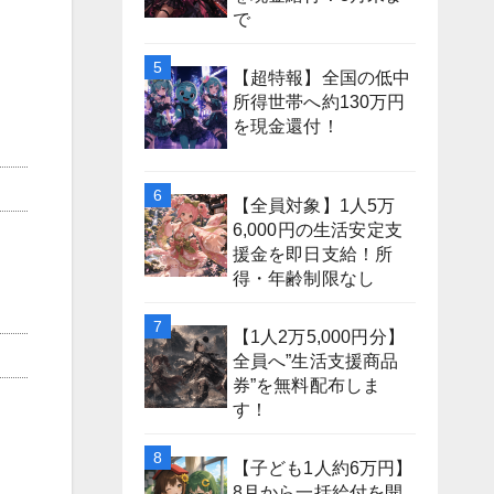
で
【超特報】全国の低中
所得世帯へ約130万円
を現金還付！
【全員対象】1人5万
6,000円の生活安定支
援金を即日支給！所
得・年齢制限なし
【1人2万5,000円分】
全員へ”生活支援商品
券”を無料配布しま
す！
【子ども1人約6万円】
8月から一括給付を開