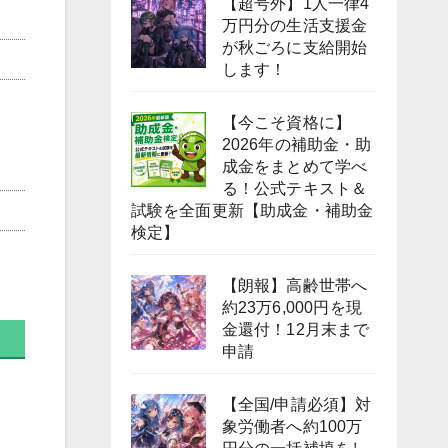
【超号外】1人一律4
万円分の生活支援金
が秋ごろに支給開始
します！
【今こそ資格に】
2026年の補助金・助
成金をまとめて学べ
る！公式テキスト＆
試験を全面更新【助成金・補助金
検定】
【朗報】高齢世帯へ
約23万6,000円を現
金還付！12月末まで
申請
【全国/申請必須】対
象労働者へ約100万