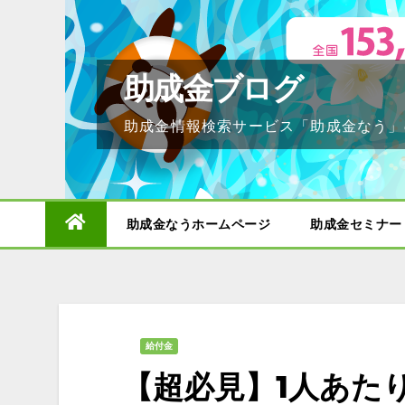
Skip
to
content
助成金ブログ
助成金情報検索サービス「助成金なう」
助成金なうホームページ
助成金セミナー
給付金
【超必見】1人あたり