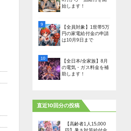
始します！
【全員対象】1世帯5万
円の家電給付金の申請
は10月9日まで
【全日本/全家族】8月
の電気・ガス料金を補
助します！
直近10回分の投稿
【高齢者1人15,000
円】暑さ対策給付金