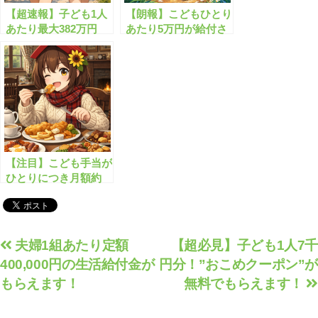
【超速報】子ども1人
【朗報】こどもひとり
あたり最大382万円
あたり5万円が給付さ
の”神の子給付金”が
れます！
始まります！
【注目】こども手当が
ひとりにつき月額約
40,000円にアップされ
ました！
投
夫婦1組あたり定額
【超必見】子ども1人7千
400,000円の生活給付金が
円分！”おこめクーポン”
稿
もらえます！
無料でもらえます！
ナ
ビ