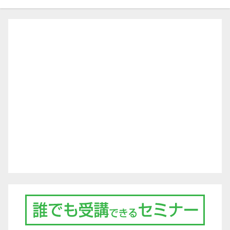
ゲ
ー
シ
ョ
ン