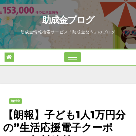
Skip
to
助成金ブログ
content
助成金情報検索サービス「助成金なう」のブログ
給付金
【朗報】子ども1人1万円分
の”生活応援電子クーポ