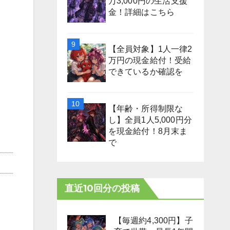
万3,000円の生活支援
金！詳細はこちら
【全員対象】1人一律2
万円の現金給付！受給
できているか確認を
【年齢・所得制限な
し】全員1人5,000円分
を現金給付！8月末ま
で
直近10回分の投稿
【毎週約4,300円】子