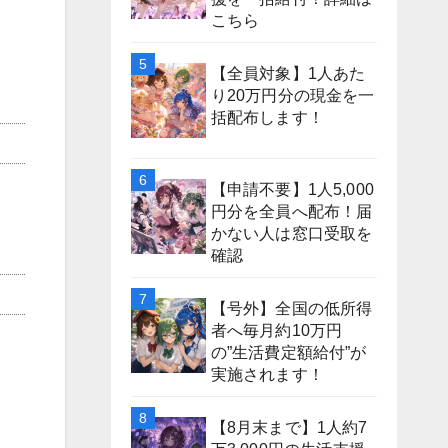
こちら
【全員対象】1人あた
り20万円分の現金を一
括配布します！
【申請不要】1人5,000
円分を全員へ配布！届
かない人は窓口受取を
確認
【号外】全国の低所得
者へ毎月約10万円
の”生活費定額給付”が
実施されます！
【8月末まで】1人約7