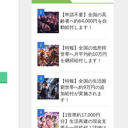
【申請不要】全国の高
齢者へ約64,000円を自
動給付します！
【特報】全国の低所得
世帯へ月平均約10万円
を継続給付します！
【特報】全国の生活困
窮世帯へ約9万円の追
加給付が実施されま
す！
【1世帯約17,000円
分】生活再建の現金支
援を一括給付！詳細は