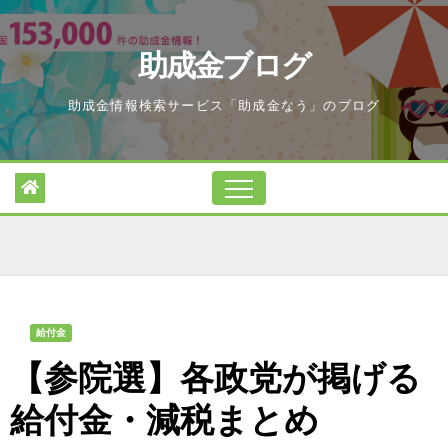
Skip
to
助成金ブログ
content
助成金情報検索サービス「助成金なう」のブログ
給付金
【参院選】各政党が掲げる
給付金・減税まとめ