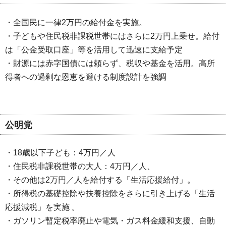
・全国民に一律2万円の給付金を実施。
・子どもや住民税非課税世帯にはさらに2万円上乗せ。給付
は「公金受取口座」等を活用して迅速に支給予定
・財源には赤字国債には頼らず、税収や基金を活用。高所
得者への過剰な恩恵を避ける制度設計を強調
公明党
・18歳以下子ども：4万円／人
・住民税非課税世帯の大人：4万円／人、
・その他は2万円／人を給付する「生活応援給付」。
・所得税の基礎控除や扶養控除をさらに引き上げる「生活
応援減税」を実施 。
・ガソリン暫定税率廃止や電気・ガス料金緩和支援、自動