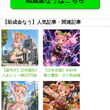
助成金なうはこちら
【助成金なう】人気記事・関連記事
【超号外】日本国民1
【日本全国】2026年
人あたり一律5万円給
夏の電気・ガス料金補
付が始まる！？
助が始まります！