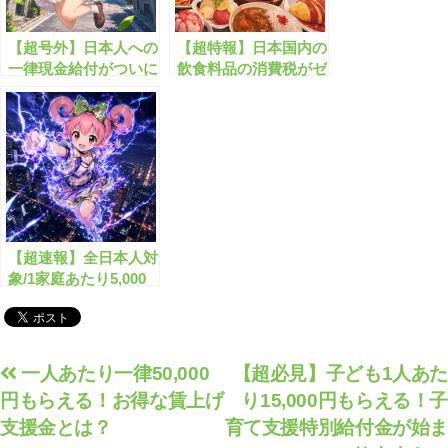
【超号外】日本人への
【超特報】日本国内の
一律現金給付がついに
飲食料品の消費税がゼ
開始します！
ロになります！
【超速報】全日本人対
象/1家庭あたり5,000
円分の電気・ガス代支
援が始まります！
投
一人あたり一律50,000
【超必見】子ども1人あた
円もらえる！お得な賃上げ
り15,000円もらえる！子
稿
支援金とは？
育て支援特別給付金が始ま
ナ