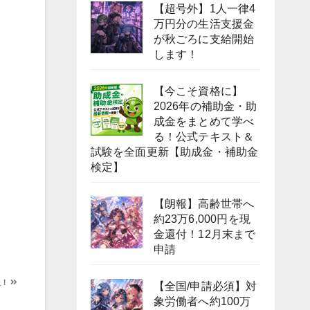
【超号外】1人一律4
万円分の生活支援金
が秋ごろに支給開始
します！
【今こそ資格に】
2026年の補助金・助
成金をまとめて学べ
る！公式テキスト＆
試験を全面更新【助成金・補助金
検定】
【朗報】高齢世帯へ
約23万6,000円を現
金還付！12月末まで
申請
報！
【全国/申請必須】対
象労働者へ約100万