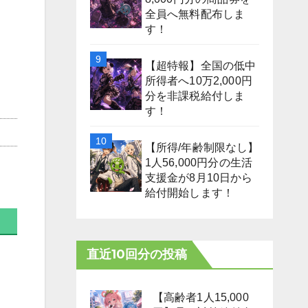
全員へ無料配布しま
す！
【超特報】全国の低中
所得者へ10万2,000円
分を非課税給付しま
す！
【所得/年齢制限なし】
1人56,000円分の生活
支援金が8月10日から
給付開始します！
直近10回分の投稿
【高齢者1人15,000