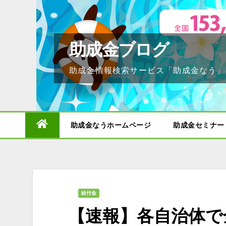
Skip
to
content
助成金ブログ
助成金情報検索サービス「助成金なう」
助成金なうホームページ
助成金セミナー
給付金
【速報】各自治体で