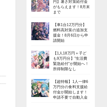
円】暑さ対策給付金
がもらえます！8月末
まで
【車1台12万円分】
燃料高対策の追加支
援金！8月6日から申
請開始
【1人18万円＋子ど
も9万円分】”生活費
緊急給付”が開始へ！
所得制限なし
【超特報】1人一律6
万円分の食料支援給
付金が開始します！
申請不要で自動入金