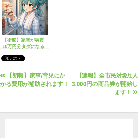
は？
【衝撃】家電が実質
10万円分タダになる
制度
投
【朗報】家事/育児にか
【速報】全市民対象/1人
かる費用が補助されます！
3,000円の商品券が開始し
稿
ます！
ナ
ビ
ゲ
ー
シ