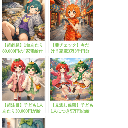
【超必見】1台あたり
【要チェック】今だ
80,000円の”家電給付
け？家電3万3千円分
金”がもらえます！
の支援が話題に
【超注目】子ども1人
【見逃し厳禁】子ども
あたり30,000円が給
1人につき5万円の給
付！子育て世帯向け
付決定！対象条件とは
の“生活支援金”と