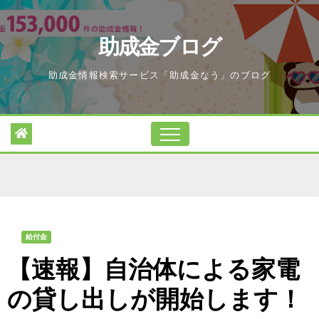
Skip
to
助成金ブログ
content
助成金情報検索サービス「助成金なう」のブログ
給付金
【速報】自治体による家電
の貸し出しが開始します！