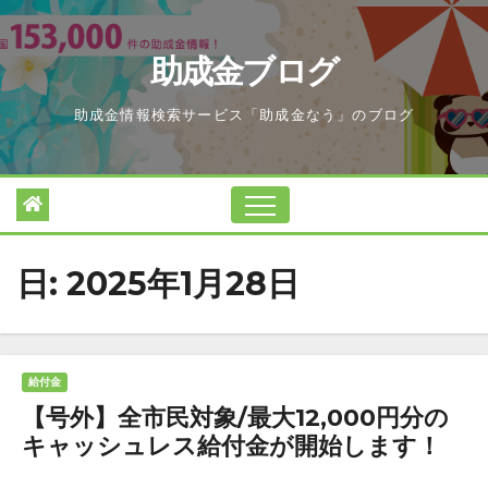
Skip
to
助成金ブログ
content
助成金情報検索サービス「助成金なう」のブログ
日:
2025年1月28日
給付金
【号外】全市民対象/最大12,000円分の
キャッシュレス給付金が開始します！