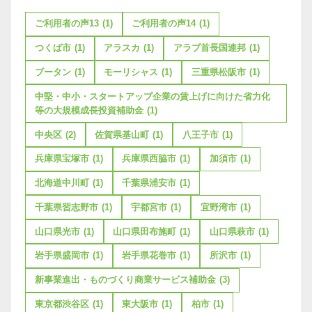
ご利用者の声13
(1)
ご利用者の声14
(1)
つくば市
(1)
アラスカ
(1)
アラブ首長国連邦
(1)
ブータン
(1)
モーリシャス
(1)
三重県松阪市
(1)
中堅・中小・スタートアップ企業の賃上げに向けた省力化
等の大規模成長投資補助金
(1)
中央区
(2)
佐賀県基山町
(1)
八王子市
(1)
兵庫県宝塚市
(1)
兵庫県西脇市
(1)
加須市
(1)
北海道中川町
(1)
千葉県浦安市
(1)
千葉県習志野市
(1)
宇都宮市
(1)
宜野湾市
(1)
山口県光市
(1)
山口県田布施町
(1)
山口県萩市
(1)
岩手県盛岡市
(1)
岩手県花巻市
(1)
所沢市
(1)
新事業進出・ものづくり商業サービス補助金
(3)
東京都渋谷区
(1)
東大阪市
(1)
柏市
(1)