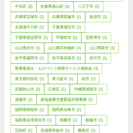
中央区
(2)
佐賀県基山町
(1)
八王子市
(1)
兵庫県宝塚市
(1)
兵庫県西脇市
(1)
加須市
(1)
北海道中川町
(1)
千葉県浦安市
(1)
千葉県習志野市
(1)
宇都宮市
(1)
宜野湾市
(1)
山口県光市
(1)
山口県田布施町
(1)
山口県萩市
(1)
岩手県盛岡市
(1)
岩手県花巻市
(1)
所沢市
(1)
新事業進出・ものづくり商業サービス補助金
(3)
東京都渋谷区
(1)
東大阪市
(1)
柏市
(1)
武蔵村山市
(2)
江東区
(1)
沖縄県浦添市
(1)
清瀬市
(1)
産地連携支援緊急対策事業
(2)
福岡県岡垣町
(1)
福岡県糸島市
(1)
福島県会津若松市
(1)
稲敷市
(1)
船橋市
(1)
苅田町
(1)
茨城県常総市
(1)
豊島区
(1)