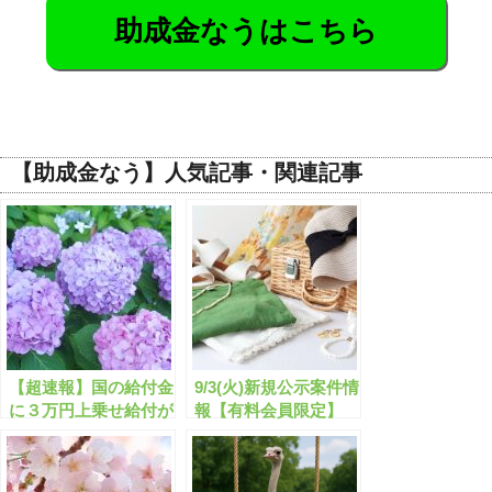
助成金なうはこちら
【助成金なう】人気記事・関連記事
【超速報】国の給付金
9/3(火)新規公示案件情
に３万円上乗せ給付が
報【有料会員限定】
開始します！非課税世
帯以外にも子ども1人
5万円給付