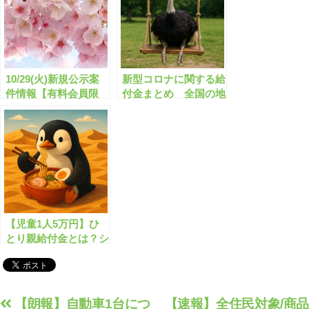
10/29(火)新規公示案
新型コロナに関する給
件情報【有料会員限
付金まとめ 全国の地
定】
方自治体で359件【有
料会員限定】
【児童1人5万円】ひ
とり親給付金とは？シ
ングルマザー・ファザ
ーの生活支援！
投
【朗報】自動車1台につ
【速報】全住民対象/商品