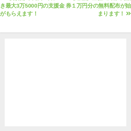
き最大3万5000円の支援金
券１万円分の無料配布が始
稿
がもらえます！
まります！
ナ
ビ
ゲ
ー
シ
ョ
ン