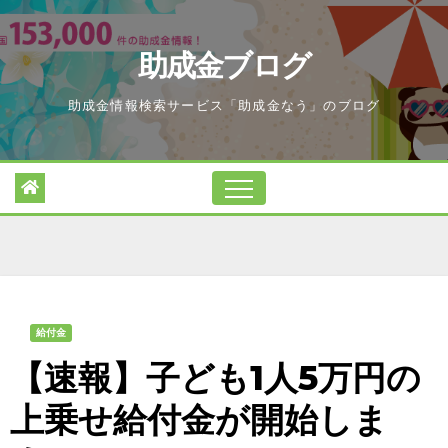
Skip
to
助成金ブログ
content
助成金情報検索サービス「助成金なう」のブログ
給付金
【速報】子ども1人5万円の
上乗せ給付金が開始しま