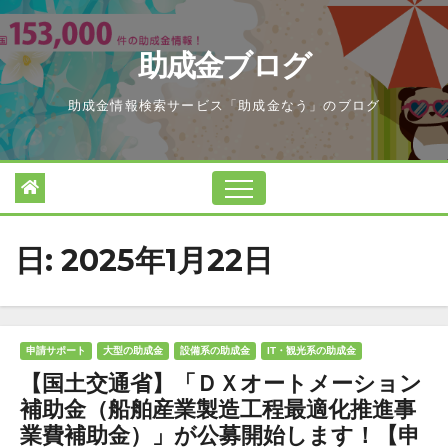
Skip
to
助成金ブログ
content
助成金情報検索サービス「助成金なう」のブログ
日:
2025年1月22日
申請サポート
大型の助成金
設備系の助成金
IT・観光系の助成金
【国土交通省】「ＤＸオートメーション
補助金（船舶産業製造工程最適化推進事
業費補助金）」が公募開始します！【申