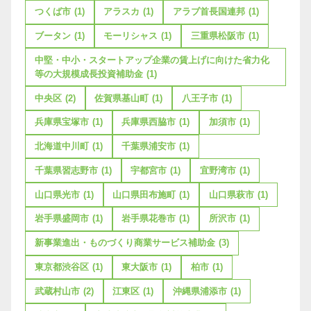
つくば市
(1)
アラスカ
(1)
アラブ首長国連邦
(1)
ブータン
(1)
モーリシャス
(1)
三重県松阪市
(1)
中堅・中小・スタートアップ企業の賃上げに向けた省力化
等の大規模成長投資補助金
(1)
中央区
(2)
佐賀県基山町
(1)
八王子市
(1)
兵庫県宝塚市
(1)
兵庫県西脇市
(1)
加須市
(1)
北海道中川町
(1)
千葉県浦安市
(1)
千葉県習志野市
(1)
宇都宮市
(1)
宜野湾市
(1)
山口県光市
(1)
山口県田布施町
(1)
山口県萩市
(1)
岩手県盛岡市
(1)
岩手県花巻市
(1)
所沢市
(1)
新事業進出・ものづくり商業サービス補助金
(3)
東京都渋谷区
(1)
東大阪市
(1)
柏市
(1)
武蔵村山市
(2)
江東区
(1)
沖縄県浦添市
(1)