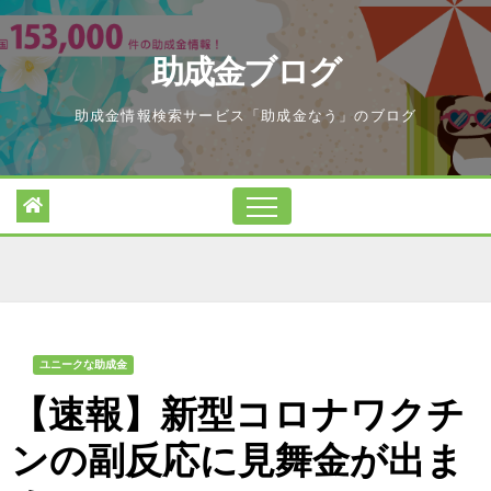
Skip
to
助成金ブログ
content
助成金情報検索サービス「助成金なう」のブログ
ユニークな助成金
【速報】新型コロナワクチ
ンの副反応に見舞金が出ま