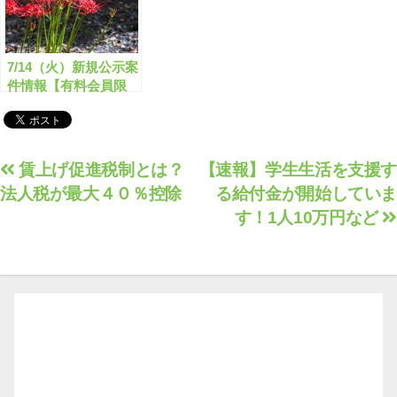
7/14（火）新規公示案
件情報【有料会員限
定】
投
賃上げ促進税制とは？
【速報】学生生活を支援す
法人税が最大４０％控除
る給付金が開始していま
稿
す！1人10万円など
ナ
ビ
ゲ
ー
シ
ョ
ン