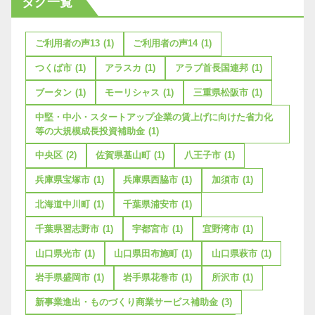
タグ一覧
ご利用者の声13
(1)
ご利用者の声14
(1)
つくば市
(1)
アラスカ
(1)
アラブ首長国連邦
(1)
ブータン
(1)
モーリシャス
(1)
三重県松阪市
(1)
中堅・中小・スタートアップ企業の賃上げに向けた省力化
等の大規模成長投資補助金
(1)
中央区
(2)
佐賀県基山町
(1)
八王子市
(1)
兵庫県宝塚市
(1)
兵庫県西脇市
(1)
加須市
(1)
北海道中川町
(1)
千葉県浦安市
(1)
千葉県習志野市
(1)
宇都宮市
(1)
宜野湾市
(1)
山口県光市
(1)
山口県田布施町
(1)
山口県萩市
(1)
岩手県盛岡市
(1)
岩手県花巻市
(1)
所沢市
(1)
新事業進出・ものづくり商業サービス補助金
(3)