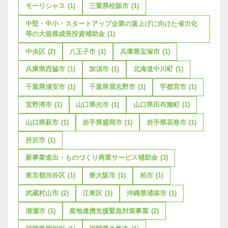
モーリシャス
(1)
三重県松阪市
(1)
中堅・中小・スタートアップ企業の賃上げに向けた省力化
等の大規模成長投資補助金
(1)
中央区
(2)
八王子市
(1)
兵庫県宝塚市
(1)
兵庫県西脇市
(1)
加須市
(1)
北海道中川町
(1)
千葉県浦安市
(1)
千葉県習志野市
(1)
宇都宮市
(1)
宜野湾市
(1)
山口県光市
(1)
山口県田布施町
(1)
山口県萩市
(1)
岩手県盛岡市
(1)
岩手県花巻市
(1)
所沢市
(1)
新事業進出・ものづくり商業サービス補助金
(3)
東京都渋谷区
(1)
東大阪市
(1)
柏市
(1)
武蔵村山市
(2)
江東区
(1)
沖縄県浦添市
(1)
清瀬市
(1)
産地連携支援緊急対策事業
(2)