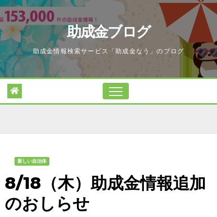
Skip
to
助成金ブログ
content
助成金情報検索サービス「助成金なう」のブログ
新しい自治体
8/18（木）助成金情報追加
のおしらせ