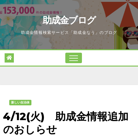
Skip
to
助成金ブログ
content
助成金情報検索サービス「助成金なう」のブログ
新しい自治体
4/12(火) 助成金情報追加
のおしらせ