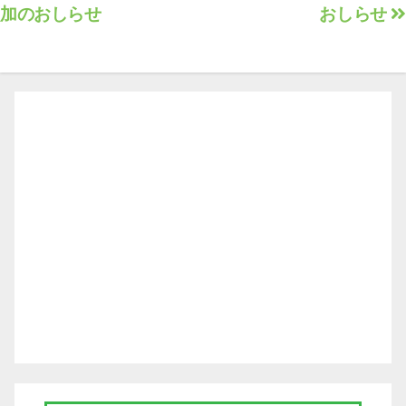
加のおしらせ
おしらせ
稿
ナ
ビ
ゲ
ー
シ
ョ
ン