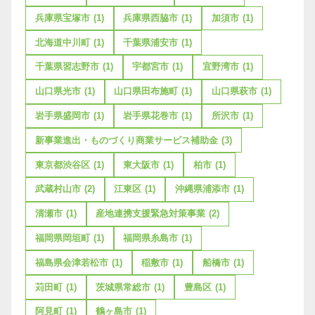
兵庫県宝塚市
(1)
兵庫県西脇市
(1)
加須市
(1)
北海道中川町
(1)
千葉県浦安市
(1)
千葉県習志野市
(1)
宇都宮市
(1)
宜野湾市
(1)
山口県光市
(1)
山口県田布施町
(1)
山口県萩市
(1)
岩手県盛岡市
(1)
岩手県花巻市
(1)
所沢市
(1)
新事業進出・ものづくり商業サービス補助金
(3)
東京都渋谷区
(1)
東大阪市
(1)
柏市
(1)
武蔵村山市
(2)
江東区
(1)
沖縄県浦添市
(1)
清瀬市
(1)
産地連携支援緊急対策事業
(2)
福岡県岡垣町
(1)
福岡県糸島市
(1)
福島県会津若松市
(1)
稲敷市
(1)
船橋市
(1)
苅田町
(1)
茨城県常総市
(1)
豊島区
(1)
阿見町
(1)
鶴ヶ島市
(1)