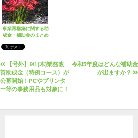
事業再構築に関する助
成金・補助金のまとめ
【2022年秋版】長野
県1600万/千葉県1000
万 など【有料会員限
定】
投
【号外】9/1(木)業務改
令和5年度はどんな補助金
善助成金（特例コース）が
が出ますか？
稿
公募開始！PCやプリンタ
ナ
ー等の事務用品も対象に！
ビ
ゲ
ー
シ
ョ