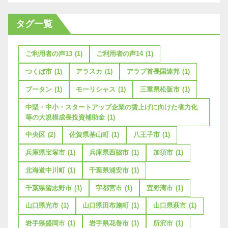
タグ一覧
ご利用者の声13
(1)
ご利用者の声14
(1)
つくば市
(1)
アラスカ
(1)
アラブ首長国連邦
(1)
ブータン
(1)
モーリシャス
(1)
三重県松阪市
(1)
中堅・中小・スタートアップ企業の賃上げに向けた省力化
等の大規模成長投資補助金
(1)
中央区
(2)
佐賀県基山町
(1)
八王子市
(1)
兵庫県宝塚市
(1)
兵庫県西脇市
(1)
加須市
(1)
北海道中川町
(1)
千葉県浦安市
(1)
千葉県習志野市
(1)
宇都宮市
(1)
宜野湾市
(1)
山口県光市
(1)
山口県田布施町
(1)
山口県萩市
(1)
岩手県盛岡市
(1)
岩手県花巻市
(1)
所沢市
(1)