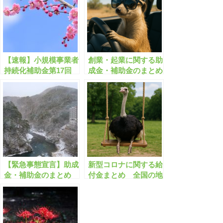
【速報】小規模事業者
創業・起業に関する助
持続化補助金第17回
成金・補助金のまとめ
の公募開始【最大250
【有料会員限定】
万/補助率4分の3】
【緊急事態宣言】助成
新型コロナに関する給
金・補助金のまとめ
付金まとめ 全国の地
時短営業/売上減少/休
方自治体で359件【有
業/事業再開/一時金/上
料会員限定】
乗せ支給 など【有料
会員限定】