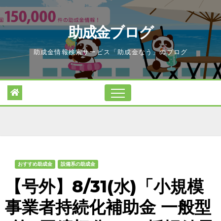
Skip
to
助成金ブログ
content
助成金情報検索サービス「助成金なう」のブログ
おすすめ助成金
設備系の助成金
【号外】8/31(水)「小規模
事業者持続化補助金 一般型