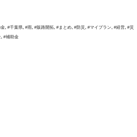
,
,
,
,
,
,
,
,
助金
#千葉県
#雨
#販路開拓
#まとめ
#防災
#マイプラン
#経営
#災
,
金
#補助金