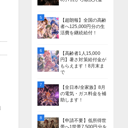
【超朗報】全国の高齢
者へ125,000円分の生
活費を継続給付！
【高齢者1人15,000
円】暑さ対策給付金が
もらえます！8月末ま
で
【全日本/全家族】8月
の電気・ガス料金を補
助します！
模
【申請不要】低所得世
帯へ1世帯7,500円分を