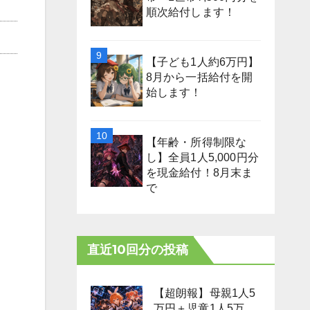
順次給付します！
【子ども1人約6万円】
8月から一括給付を開
始します！
【年齢・所得制限な
し】全員1人5,000円分
を現金給付！8月末ま
で
直近10回分の投稿
【超朗報】母親1人5
万円＋児童1人5万