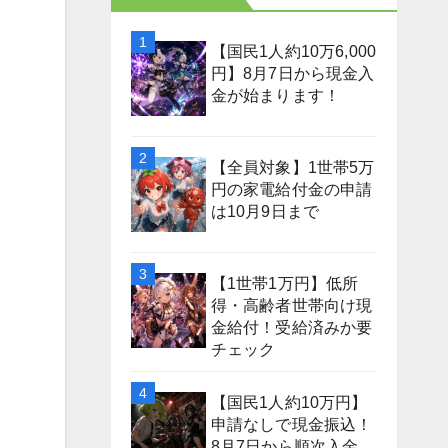
【国民1人約10万6,000
円】8月7日から現金入
規
金が始まります！
【全員対象】1世帯5万
円の家電給付金の申請
は10月9日まで
【1世帯1万円】低所
得・高齢者世帯向け現
金給付！受給済みか要
チェック
【国民1人約10万円】
申請なしで現金振込！
8月7日から順次入金