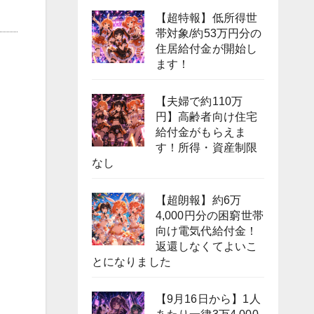
【超特報】低所得世
帯対象/約53万円分の
住居給付金が開始し
ます！
【夫婦で約110万
円】高齢者向け住宅
給付金がもらえま
す！所得・資産制限
なし
【超朗報】約6万
4,000円分の困窮世帯
向け電気代給付金！
返還しなくてよいこ
とになりました
【9月16日から】1人