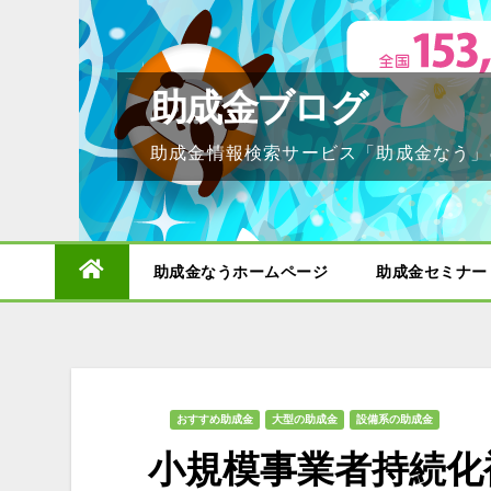
Skip
to
content
助成金ブログ
助成金情報検索サービス「助成金なう」
助成金なうホームページ
助成金セミナー
おすすめ助成金
大型の助成金
設備系の助成金
小規模事業者持続化