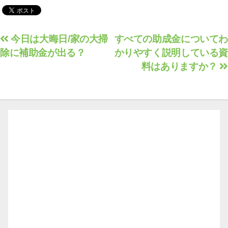
取得/インターン/eラ
ーニング/セミナー等
【有料会員限定】
投
今日は大晦日/家の大掃
すべての助成金についてわ
除に補助金が出る？
かりやすく説明している資
稿
料はありますか？
ナ
ビ
ゲ
ー
シ
ョ
ン