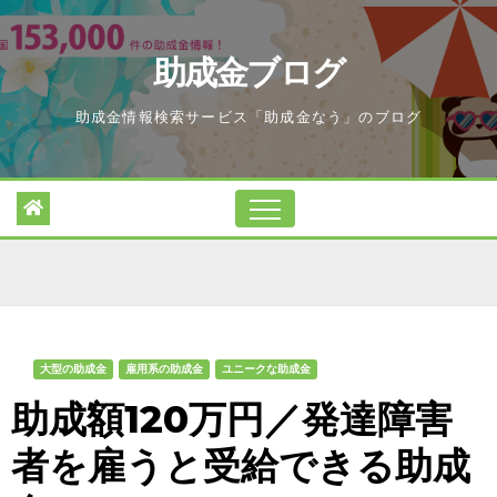
Skip
to
助成金ブログ
content
助成金情報検索サービス「助成金なう」のブログ
大型の助成金
雇用系の助成金
ユニークな助成金
助成額120万円／発達障害
者を雇うと受給できる助成