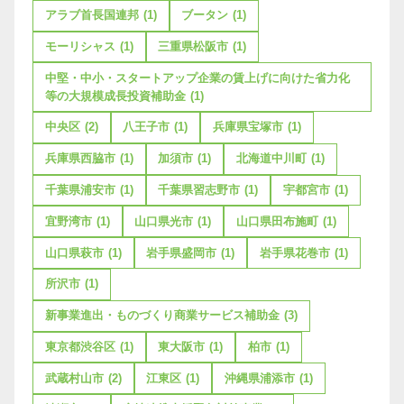
アラブ首長国連邦
(1)
ブータン
(1)
モーリシャス
(1)
三重県松阪市
(1)
中堅・中小・スタートアップ企業の賃上げに向けた省力化
等の大規模成長投資補助金
(1)
中央区
(2)
八王子市
(1)
兵庫県宝塚市
(1)
兵庫県西脇市
(1)
加須市
(1)
北海道中川町
(1)
千葉県浦安市
(1)
千葉県習志野市
(1)
宇都宮市
(1)
宜野湾市
(1)
山口県光市
(1)
山口県田布施町
(1)
山口県萩市
(1)
岩手県盛岡市
(1)
岩手県花巻市
(1)
所沢市
(1)
新事業進出・ものづくり商業サービス補助金
(3)
東京都渋谷区
(1)
東大阪市
(1)
柏市
(1)
武蔵村山市
(2)
江東区
(1)
沖縄県浦添市
(1)