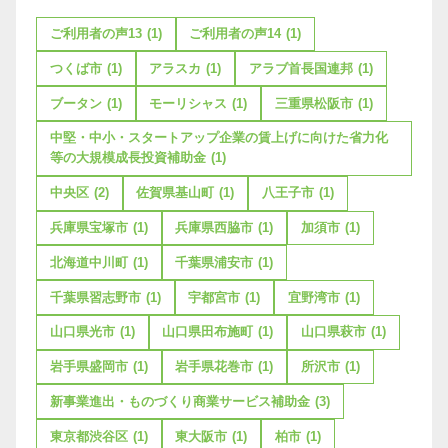
ご利用者の声13
(1)
ご利用者の声14
(1)
つくば市
(1)
アラスカ
(1)
アラブ首長国連邦
(1)
ブータン
(1)
モーリシャス
(1)
三重県松阪市
(1)
中堅・中小・スタートアップ企業の賃上げに向けた省力化
等の大規模成長投資補助金
(1)
中央区
(2)
佐賀県基山町
(1)
八王子市
(1)
兵庫県宝塚市
(1)
兵庫県西脇市
(1)
加須市
(1)
北海道中川町
(1)
千葉県浦安市
(1)
千葉県習志野市
(1)
宇都宮市
(1)
宜野湾市
(1)
山口県光市
(1)
山口県田布施町
(1)
山口県萩市
(1)
岩手県盛岡市
(1)
岩手県花巻市
(1)
所沢市
(1)
新事業進出・ものづくり商業サービス補助金
(3)
東京都渋谷区
(1)
東大阪市
(1)
柏市
(1)