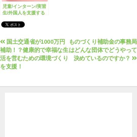
児童/インターン/実習
生/外国人を支援する
助成金・補助金のまと
め
投
国土交通省が1000万円
ものづくり補助金の事務局
補助！？健康的で幸福な生
はどんな団体でどうやって
稿
活を営むための環境づくり
決めているのですか？
ナ
を支援！
ビ
ゲ
ー
シ
ョ
ン