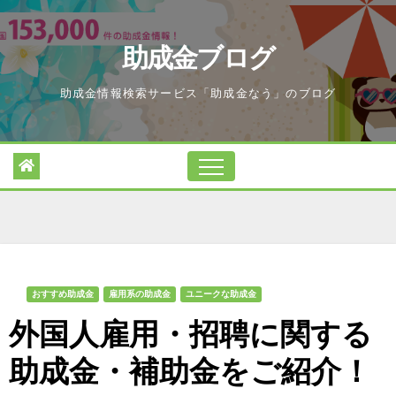
Skip
to
助成金ブログ
content
助成金情報検索サービス「助成金なう」のブログ
おすすめ助成金
雇用系の助成金
ユニークな助成金
外国人雇用・招聘に関する
助成金・補助金をご紹介！