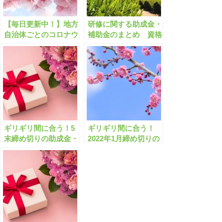
【毎日更新中！】地方
研修に関する助成金・
自治体ごとのコロナウ
補助金のまとめ 資格
イルスに関する助成金
取得/インターン/eラ
速報!!【有料会員限
ーニング/セミナー等
定】
【有料会員限定】
ギリギリ間に合う！5
ギリギリ間に合う！
末締め切りの助成金・
2022年1月締め切りの
補助金「全573件」は
助成金・補助金「全
こちら！【有料会員限
1335件」はこちら！
定】
【有料会員限定】