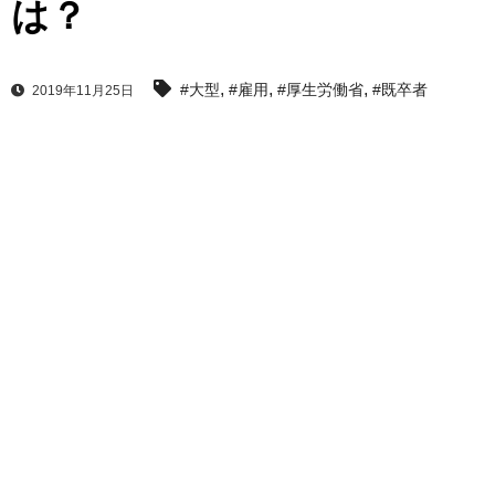
は？
,
,
,
#大型
#雇用
#厚生労働省
#既卒者
2019年11月25日