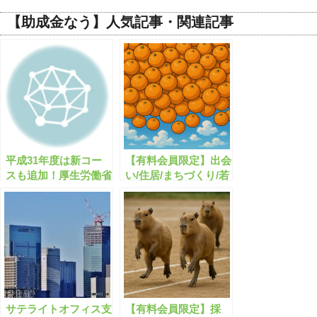
【助成金なう】人気記事・関連記事
平成31年度は新コー
【有料会員限定】出会
スも追加！厚生労働省
い/住居/まちづくり/若
の人材確保等支援助成
者支援に関する助成
金とは？
金・補助金のまとめ
サテライトオフィス支
【有料会員限定】採