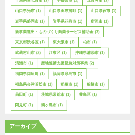
千葉県習志野市
(1)
宇都宮市
(1)
宜野湾市
(1)
山口県光市
(1)
山口県田布施町
(1)
山口県萩市
(1)
岩手県盛岡市
(1)
岩手県花巻市
(1)
所沢市
(1)
新事業進出・ものづくり商業サービス補助金
(3)
東京都渋谷区
(1)
東大阪市
(1)
柏市
(1)
武蔵村山市
(2)
江東区
(1)
沖縄県浦添市
(1)
清瀬市
(1)
産地連携支援緊急対策事業
(2)
福岡県岡垣町
(1)
福岡県糸島市
(1)
福島県会津若松市
(1)
稲敷市
(1)
船橋市
(1)
苅田町
(1)
茨城県常総市
(1)
豊島区
(1)
阿見町
(1)
鶴ヶ島市
(1)
アーカイブ