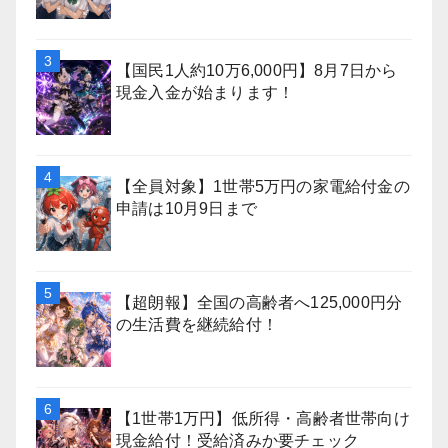
【国民1人約10万6,000円】8月7日から
現金入金が始まります！
【全員対象】1世帯5万円の家電給付金の
申請は10月9日まで
【超朗報】全国の高齢者へ125,000円分
の生活費を継続給付！
【1世帯1万円】低所得・高齢者世帯向け
現金給付！受給済みか要チェック