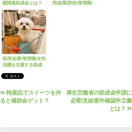
援関連助成金とは？
用/起業/防犯/管理職/
女性活躍を支援する助
成金・補助金のまとめ
採用/起業/管理職/女性
活躍を支援する助成
金・補助金のまとめ
投
特産品でスイーツを作
厚生労働省の助成金申請に
ると補助金ゲット？
必要/支給要件確認申立書
稿
とは？
ナ
ビ
ゲ