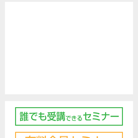
ー
シ
ョ
ン