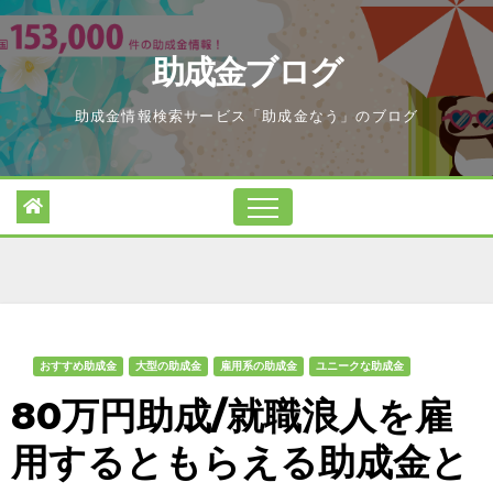
Skip
to
助成金ブログ
content
助成金情報検索サービス「助成金なう」のブログ
おすすめ助成金
大型の助成金
雇用系の助成金
ユニークな助成金
80万円助成/就職浪人を雇
用するともらえる助成金と