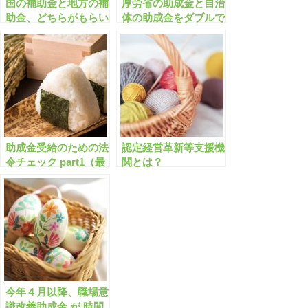
国の補助金と地方の補
厚労省の助成金と自治
助金、どちらがもらい
体の助成金をダブルで
やすいですか？
もらうには？
助成金受給のための法
認定経営革新等支援機
令チェック part1（最
関とは？
低賃金編）
今年４月以降、職場意
識改善助成金 が 時間