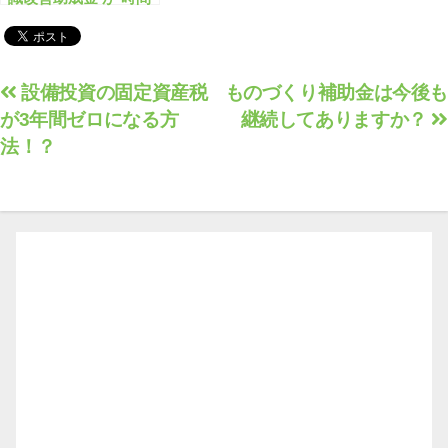
外労働等改善助成金
に改称され、 大幅拡
充へ！
投
設備投資の固定資産税
ものづくり補助金は今後も
が3年間ゼロになる方
継続してありますか？
稿
法！？
ナ
ビ
ゲ
ー
シ
ョ
ン