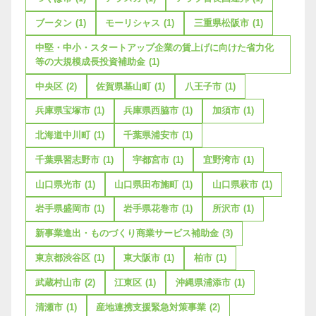
ブータン
(1)
モーリシャス
(1)
三重県松阪市
(1)
中堅・中小・スタートアップ企業の賃上げに向けた省力化
等の大規模成長投資補助金
(1)
中央区
(2)
佐賀県基山町
(1)
八王子市
(1)
兵庫県宝塚市
(1)
兵庫県西脇市
(1)
加須市
(1)
北海道中川町
(1)
千葉県浦安市
(1)
千葉県習志野市
(1)
宇都宮市
(1)
宜野湾市
(1)
山口県光市
(1)
山口県田布施町
(1)
山口県萩市
(1)
岩手県盛岡市
(1)
岩手県花巻市
(1)
所沢市
(1)
新事業進出・ものづくり商業サービス補助金
(3)
東京都渋谷区
(1)
東大阪市
(1)
柏市
(1)
武蔵村山市
(2)
江東区
(1)
沖縄県浦添市
(1)
清瀬市
(1)
産地連携支援緊急対策事業
(2)