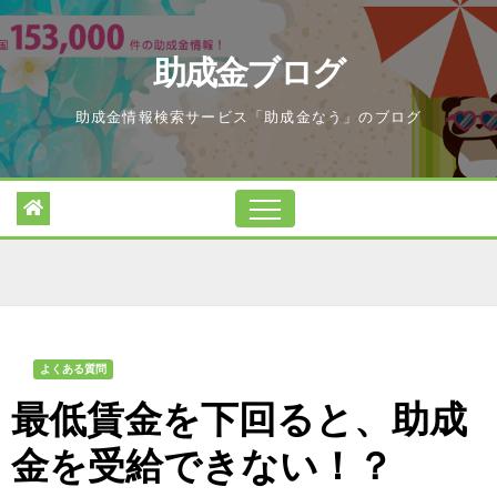
Skip
to
助成金ブログ
content
助成金情報検索サービス「助成金なう」のブログ
よくある質問
最低賃金を下回ると、助成
金を受給できない！？