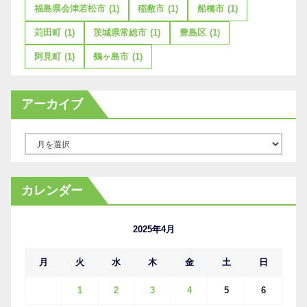
福島県会津若松市
(1)
稲敷市
(1)
船橋市
(1)
苅田町
(1)
茨城県常総市
(1)
豊島区
(1)
阿見町
(1)
鶴ヶ島市
(1)
アーカイブ
ア
ー
カ
カレンダー
イ
ブ
2025年4月
月
火
水
木
金
土
日
1
2
3
4
5
6