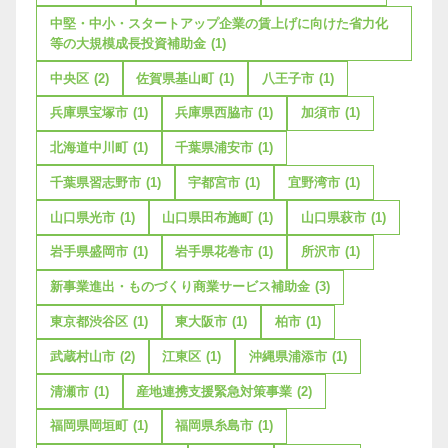
中堅・中小・スタートアップ企業の賃上げに向けた省力化
等の大規模成長投資補助金
(1)
中央区
(2)
佐賀県基山町
(1)
八王子市
(1)
兵庫県宝塚市
(1)
兵庫県西脇市
(1)
加須市
(1)
北海道中川町
(1)
千葉県浦安市
(1)
千葉県習志野市
(1)
宇都宮市
(1)
宜野湾市
(1)
山口県光市
(1)
山口県田布施町
(1)
山口県萩市
(1)
岩手県盛岡市
(1)
岩手県花巻市
(1)
所沢市
(1)
新事業進出・ものづくり商業サービス補助金
(3)
東京都渋谷区
(1)
東大阪市
(1)
柏市
(1)
武蔵村山市
(2)
江東区
(1)
沖縄県浦添市
(1)
清瀬市
(1)
産地連携支援緊急対策事業
(2)
福岡県岡垣町
(1)
福岡県糸島市
(1)