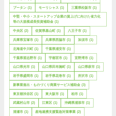
ブータン
(1)
モーリシャス
(1)
三重県松阪市
(1)
中堅・中小・スタートアップ企業の賃上げに向けた省力化
等の大規模成長投資補助金
(1)
中央区
(2)
佐賀県基山町
(1)
八王子市
(1)
兵庫県宝塚市
(1)
兵庫県西脇市
(1)
加須市
(1)
北海道中川町
(1)
千葉県浦安市
(1)
千葉県習志野市
(1)
宇都宮市
(1)
宜野湾市
(1)
山口県光市
(1)
山口県田布施町
(1)
山口県萩市
(1)
岩手県盛岡市
(1)
岩手県花巻市
(1)
所沢市
(1)
新事業進出・ものづくり商業サービス補助金
(3)
東京都渋谷区
(1)
東大阪市
(1)
柏市
(1)
武蔵村山市
(2)
江東区
(1)
沖縄県浦添市
(1)
清瀬市
(1)
産地連携支援緊急対策事業
(2)