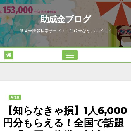
Skip
to
助成金ブログ
content
助成金情報検索サービス「助成金なう」のブログ
給付金
【知らなきゃ損】1人6,000
円分もらえる！全国で話題