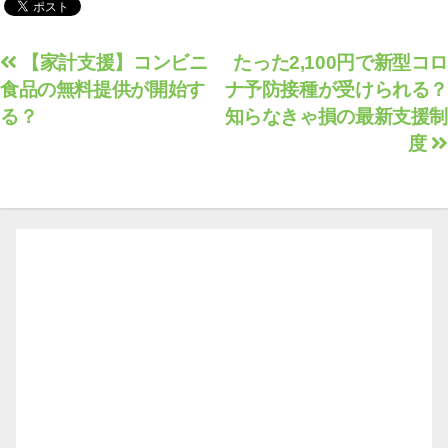
投
【家計支援】コンビニ
たった2,100円で新型コロ
食品の無料提供が開始す
ナ予防接種が受けられる？
稿
る？
知らなきゃ損の最新支援制
ナ
度
ビ
ゲ
ー
シ
ョ
ン