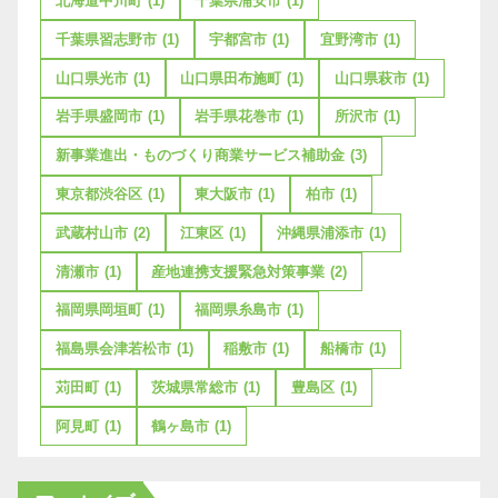
北海道中川町
(1)
千葉県浦安市
(1)
千葉県習志野市
(1)
宇都宮市
(1)
宜野湾市
(1)
山口県光市
(1)
山口県田布施町
(1)
山口県萩市
(1)
岩手県盛岡市
(1)
岩手県花巻市
(1)
所沢市
(1)
新事業進出・ものづくり商業サービス補助金
(3)
東京都渋谷区
(1)
東大阪市
(1)
柏市
(1)
武蔵村山市
(2)
江東区
(1)
沖縄県浦添市
(1)
清瀬市
(1)
産地連携支援緊急対策事業
(2)
福岡県岡垣町
(1)
福岡県糸島市
(1)
福島県会津若松市
(1)
稲敷市
(1)
船橋市
(1)
苅田町
(1)
茨城県常総市
(1)
豊島区
(1)
阿見町
(1)
鶴ヶ島市
(1)