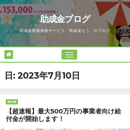
Skip
to
助成金ブログ
content
助成金情報検索サービス「助成金なう」のブログ
日:
2023年7月10日
給付金
【超速報】最大500万円の事業者向け給
付金が開始します！